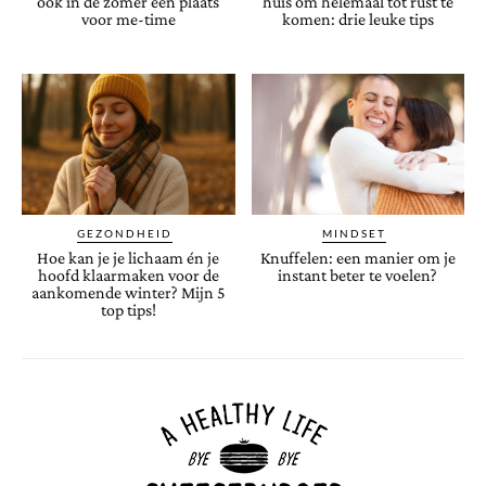
ook in de zomer een plaats
huis om helemaal tot rust te
voor me-time
komen: drie leuke tips
GEZONDHEID
MINDSET
Hoe kan je je lichaam én je
Knuffelen: een manier om je
hoofd klaarmaken voor de
instant beter te voelen?
aankomende winter? Mijn 5
top tips!