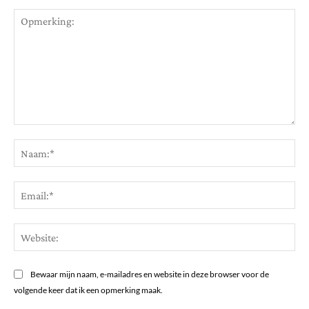
Opmerking:
Na
Ema
Web
Bewaar mijn naam, e-mailadres en website in deze browser voor de
volgende keer dat ik een opmerking maak.