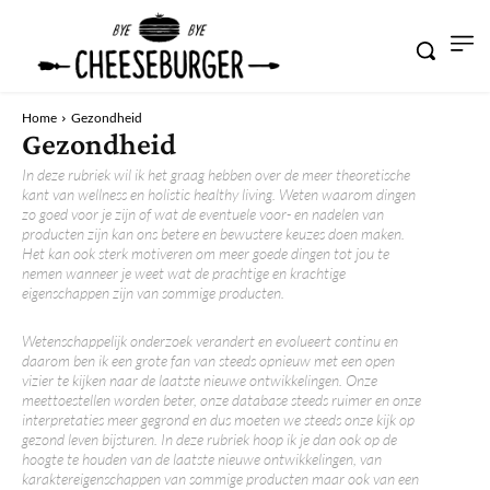
Home
Gezondheid
Gezondheid
In deze rubriek wil ik het graag hebben over de meer theoretische
kant van wellness en holistic healthy living. Weten waarom dingen
zo goed voor je zijn of wat de eventuele voor- en nadelen van
producten zijn kan ons betere en bewustere keuzes doen maken.
Het kan ook sterk motiveren om meer goede dingen tot jou te
nemen wanneer je weet wat de prachtige en krachtige
eigenschappen zijn van sommige producten.
Wetenschappelijk onderzoek verandert en evolueert continu en
daarom ben ik een grote fan van steeds opnieuw met een open
vizier te kijken naar de laatste nieuwe ontwikkelingen. Onze
meettoestellen worden beter, onze database steeds ruimer en onze
interpretaties meer gegrond en dus moeten we steeds onze kijk op
gezond leven bijsturen. In deze rubriek hoop ik je dan ook op de
hoogte te houden van de laatste nieuwe ontwikkelingen, van
karaktereigenschappen van sommige producten maar ook van een