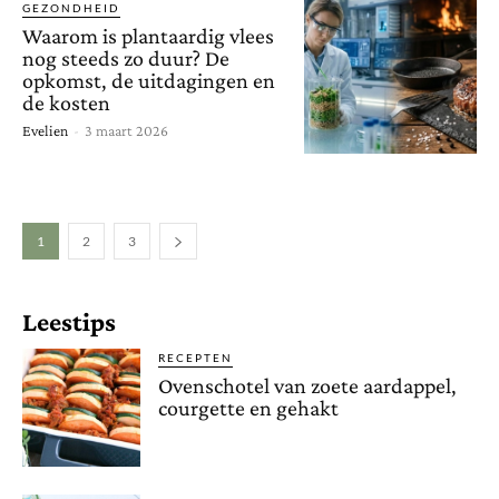
GEZONDHEID
Waarom is plantaardig vlees
nog steeds zo duur? De
opkomst, de uitdagingen en
de kosten
Evelien
-
3 maart 2026
1
2
3
Leestips
RECEPTEN
Ovenschotel van zoete aardappel,
courgette en gehakt