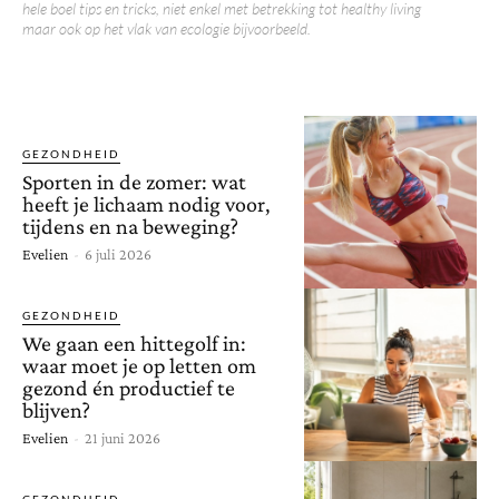
hele boel tips en tricks, niet enkel met betrekking tot healthy living
maar ook op het vlak van ecologie bijvoorbeeld.
BEAUTY
BOEKEN
DETOX 15
DIVERS
MINDSET
RECEPTEN
WIN
GEZONDHEID
Sporten in de zomer: wat
heeft je lichaam nodig voor,
tijdens en na beweging?
Evelien
-
6 juli 2026
GEZONDHEID
We gaan een hittegolf in:
waar moet je op letten om
gezond én productief te
blijven?
Evelien
-
21 juni 2026
GEZONDHEID