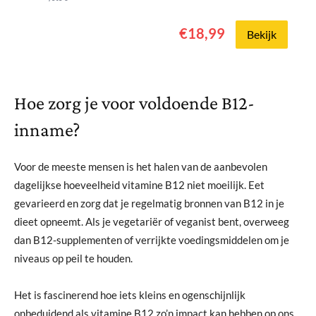
opneembare vorm van vitamine B12. Met
slechts één tablet per dag voorzie je jezelf
€18,99
van voldoende vitamine B12....
Bekijk
Hoe zorg je voor voldoende B12-
inname?
Voor de meeste mensen is het halen van de aanbevolen
dagelijkse hoeveelheid vitamine B12 niet moeilijk. Eet
gevarieerd en zorg dat je regelmatig bronnen van B12 in je
dieet opneemt. Als je vegetariër of veganist bent, overweeg
dan B12-supplementen of verrijkte voedingsmiddelen om je
niveaus op peil te houden.
Het is fascinerend hoe iets kleins en ogenschijnlijk
onbeduidend als vitamine B12 zo’n impact kan hebben op ons