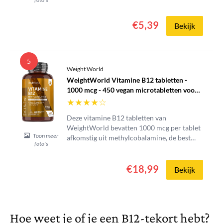
€5,39
Bekijk
5
Weight World
WeightWorld Vitamine B12 tabletten -
1000 mcg - 450 vegan microtabletten voor
1+ jaar voorraad
★
★
★
★
☆
Deze vitamine B12 tabletten van
WeightWorld bevatten 1000 mcg per tablet
Toon meer
afkomstig uit methylcobalamine, de best
foto's
opneembare vorm van vitamine B12. Met
slechts één tablet per dag voorzie je jezelf
€18,99
van voldoende vitamine B12....
Bekijk
Hoe weet je of je een B12-tekort hebt?