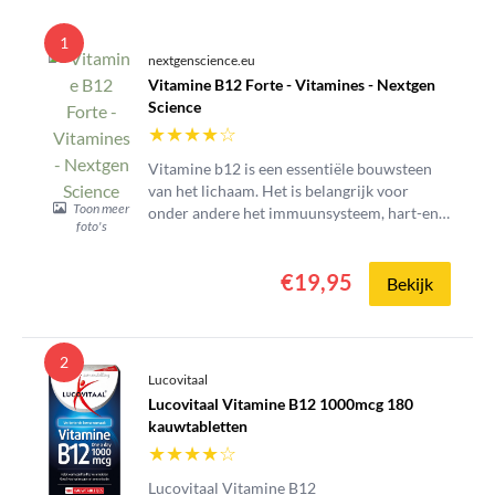
1
nextgenscience.eu
Vitamine B12 Forte - Vitamines - Nextgen
Science
★
★
★
★
☆
Vitamine b12 is een essentiële bouwsteen
van het lichaam. Het is belangrijk voor
Toon meer
onder andere het immuunsysteem, hart-en
foto's
bloedvaten en de spijvertering.
€19,95
Bekijk
2
Lucovitaal
Lucovitaal Vitamine B12 1000mcg 180
kauwtabletten
★
★
★
★
☆
Lucovitaal Vitamine B12