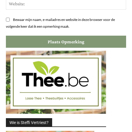
Web
Bewaar mijn naam, e-mailadres en website in deze browser voor de
volgende keer dat ik een opmerking maak.
Wie is Steffi Vertriest?