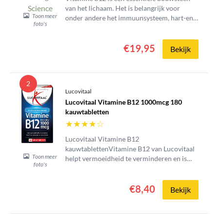
van het lichaam. Het is belangrijk voor
Toon meer
onder andere het immuunsysteem, hart-en
foto's
bloedvaten en de spijvertering.
€19,95
Bekijk
2
Lucovitaal
Lucovitaal Vitamine B12 1000mcg 180
kauwtabletten
★
★
★
★
☆
Lucovitaal Vitamine B12
kauwtablettenVitamine B12 van Lucovitaal
Toon meer
helpt vermoeidheid te verminderen en is
foto's
goed voor geheugen en concentratie.
Vitamine B12 is van belang bij de aanmaak
€8,40
van rode bloedcellen. Ook ondersteunt het
Bekijk
het afweersysteem van het lichaam en is het
gunstig voor de geestelijke...