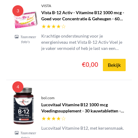
VISTA
3
Vista B-12 Activ - Vitamine B12 1000 mcg -
Goed voor Concentratie & Geheugen - 60
Smelttabletten - Tegen Vermoeidheid -
★
★
★
★
☆
Directe Opname
Krachtige ondersteuning voor je
Toon meer
energieniveau met Vista B-12 Activ Voel je
foto's
je vaker vermoeid of heb je last van een
minder goede concentratie? Vista B-12
Activ is een hooggedoseerd vitamine B12-
€0,00
Bekijk
supplement dat speciaal is ontwikkeld voor
een maximale opname door het...
4
bol.com
Lucovitaal Vitamine B12 1000 mcg
Voedingssupplement - 30 kauwtabletten -
bosvruchtensmaak
★
★
★
★
☆
Lucovitaal Vitamine B12, met kersensmaak.
Toon meer
foto's