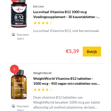
bol.com
Lucovitaal Vitamine B12 1000 mcg
Voedingssupplement - 30 kauwtabletten -
bosvruchtensmaak
★
★
★
★
☆
Lucovitaal Vitamine B12, met kersensmaak.
Toon meer
foto's
€5,39
Bekijk
5
Weight World
WeightWorld Vitamine B12 tabletten -
1000 mcg - 450 vegan microtabletten voor
1+ jaar voorraad
★
★
★
★
☆
Deze vitamine B12 tabletten van
WeightWorld bevatten 1000 mcg per tablet
Toon meer
afkomstig uit methylcobalamine, de best
foto's