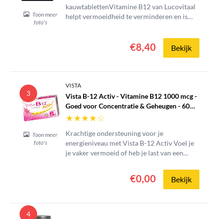
kauwtablettenVitamine B12 van Lucovitaal
Toon meer
helpt vermoeidheid te verminderen en is
foto's
goed voor geheugen en concentratie.
Vitamine B12 is van belang bij de aanmaak
€8,40
van rode bloedcellen. Ook ondersteunt het
Bekijk
het afweersysteem van het lichaam en is het
gunstig voor de geestelijke...
VISTA
3
Vista B-12 Activ - Vitamine B12 1000 mcg -
Goed voor Concentratie & Geheugen - 60
Smelttabletten - Tegen Vermoeidheid -
★
★
★
★
☆
Directe Opname
Krachtige ondersteuning voor je
Toon meer
energieniveau met Vista B-12 Activ Voel je
foto's
je vaker vermoeid of heb je last van een
minder goede concentratie? Vista B-12
Activ is een hooggedoseerd vitamine B12-
€0,00
Bekijk
supplement dat speciaal is ontwikkeld voor
een maximale opname door het...
4