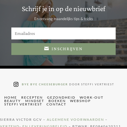
Schrijf je in op de nieuwbrief
En ontvang maandelijks tips & tricks
INSCHRIJVEN
BYE BYE CHEESEBURGER
DOOR STEFFI VERTRIEST
HOME
RECEPTEN
GEZONDHEID
WORK-OUT
BEAUTY
MINDSET
BOEKEN
WEBSHOP
STEFFI VERTRIEST
CONTACT
SIERRA VICTOR GCV –
ALGEMENE VOORWAARDEN
–
VERZEND- EN LEVERINGSBELEID
– BTWNR: BE0840620311