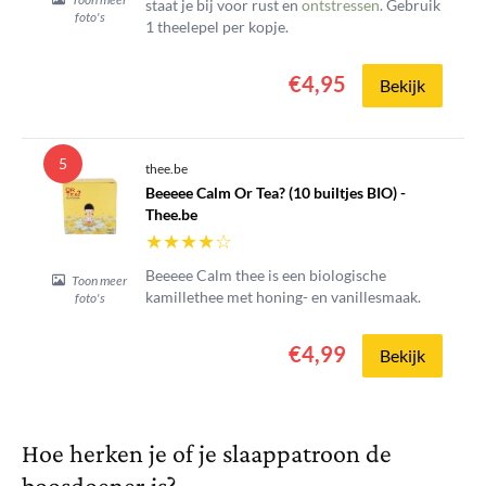
staat je bij voor rust en
ontstressen
. Gebruik
foto's
1 theelepel per kopje.
€4,95
Bekijk
5
thee.be
Beeeee Calm Or Tea? (10 builtjes BIO) -
Thee.be
★
★
★
★
☆
Beeeee Calm thee is een biologische
Toon meer
kamillethee met honing- en vanillesmaak.
foto's
€4,99
Bekijk
Hoe herken je of je slaappatroon de
boosdoener is?