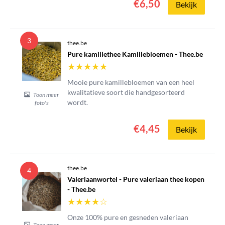
€6,50
Bekijk
3
thee.be
Pure kamillethee Kamillebloemen - Thee.be
★
★
★
★
★
Mooie pure kamillebloemen van een heel
kwalitatieve soort die handgesorteerd
Toon meer
wordt.
foto's
€4,45
Bekijk
thee.be
4
Valeriaanwortel - Pure valeriaan thee kopen
- Thee.be
★
★
★
★
☆
Onze 100% pure en gesneden valeriaan
Toon meer