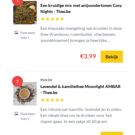
1
Een kruidige mix met anijsondertonen Cosy
Nights - Thee.be
★
★
★
★
★
Een klassieke mengeling van kruiden in deze
Toon meer
thee (framboos, rozenbottel, vlierbessen,
foto's
zonnebloemen) brengen je heerlijke
avonden.
€3,99
Bekijk
thee.be
2
Lavendel & kamillethee Moonlight AMBAR
- Thee.be
★
★
★
★
★
Een infusie van kamille, lavendel en kruiden.
Toon meer
Een ideale thee om te drinken voor het
foto's
slapen gaan. In een zakje zit 60 gram.