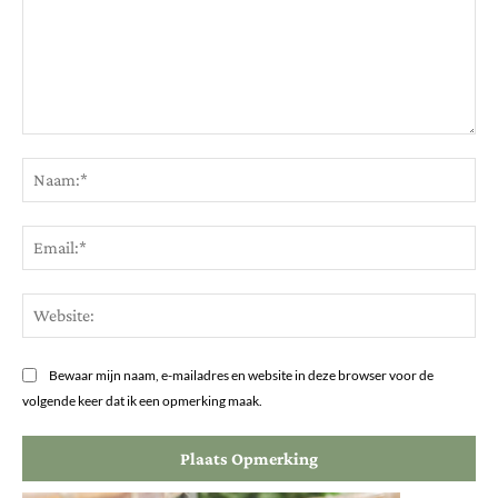
Opmerking:
Na
Ema
Web
Bewaar mijn naam, e-mailadres en website in deze browser voor de
volgende keer dat ik een opmerking maak.