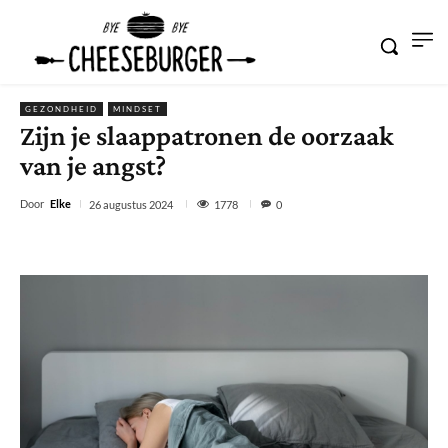
GEZONDHEID
MINDSET
Zijn je slaappatronen de oorzaak
van je angst?
Door
Elke
1778
26 augustus 2024
0