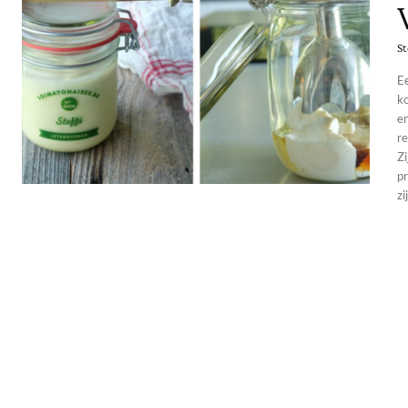
St
Ee
k
en
recept
Zi
p
zi