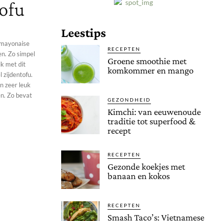
ofu
Leestips
e mayonaise
RECEPTEN
n. Zo simpel
Groene smoothie met
ik met dit
komkommer en mango
en zeer leuk
n. Zo bevat
GEZONDHEID
Kimchi: van eeuwenoude
traditie tot superfood &
recept
RECEPTEN
Gezonde koekjes met
banaan en kokos
RECEPTEN
Smash Taco’s: Vietnamese