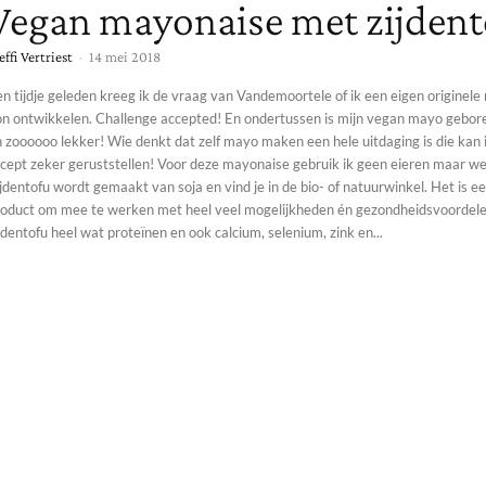
Vegan mayonaise met zijdent
effi Vertriest
-
14 mei 2018
n tijdje geleden kreeg ik de vraag van Vandemoortele of ik een eigen originel
on ontwikkelen. Challenge accepted! En ondertussen is mijn vegan mayo gebore
 zoooooo lekker! Wie denkt dat zelf mayo maken een hele uitdaging is die kan 
 zeker geruststellen! Voor deze mayonaise gebruik ik geen eieren maar wel zijdentofu.
jdentofu wordt gemaakt van soja en vind je in de bio- of natuurwinkel. Het is e
roduct om mee te werken met heel veel mogelijkheden én gezondheidsvoordele
jdentofu heel wat proteïnen en ook calcium, selenium, zink en...