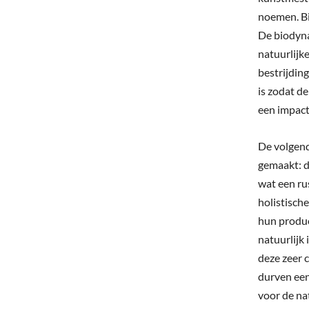
noemen. Bi
De biodyna
natuurlijk
bestrijdin
is zodat de
een impact
De volgend
gemaakt: d
wat een rus
holistisch
hun produc
natuurlijk 
deze zeer
durven een
voor de nat