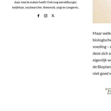
daar mee te maken heeft! Ook nog wereldburger,
twijfelaar, soulsearcher, theesnob, yogi en zangeres..
Maar welke
biologisch
voeding – 
deze zich a
eigenlijk w
de Bioplane
niet goed w
“