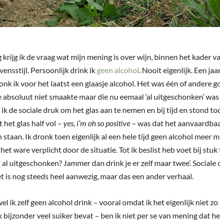
 krijg ik de vraag wat mijn mening is over wijn, binnen het kader v
ensstijl. Persoonlijk drink ik
geen alcohol
. Nooit eigenlijk. Een jaa
onk ik voor het laatst een glaasje alcohol. Het was één of andere 
e absoluut niet smaakte maar die nu eemaal ‘al uitgeschonken’ was
ik de sociale druk om het glas aan te nemen en bij tijd en stond to
t het glas half vol –
yes, i’m oh so positive
– was dat het aanvaardba
n staan. Ik dronk toen eigenlijk al een hele tijd geen alcohol meer m
 het ware verplicht door de situatie. Tot ik beslist heb voet bij stu
 al uitgeschonken? Jammer dan drink je er zelf maar twee’. Sociale
et is nog steeds heel aanwezig, maar das een ander verhaal.
 ik zelf geen alcohol drink – vooral omdat ik het eigenlijk niet zo
 bijzonder veel suiker bevat – ben ik niet per se van mening dat he