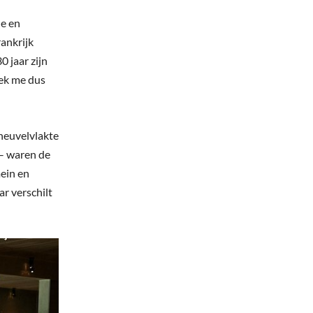
he en
ankrijk
0 jaar zijn
eek me dus
heuvelvlakte
 – waren de
mein en
r verschilt