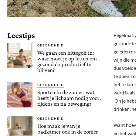
Leestips
Regelmatig
gezonde lev
GEZONDHEID
geleden dr
We gaan een hittegolf in:
waar moet je op letten om
wijn die m
gezond én productief te
dus voelde 
blijven?
te doen, to
het te late
GEZONDHEID
Sporten in de zomer: wat
werd ik als
heeft je lichaam nodig voor,
‘Oh je hebt
tijdens en na beweging?
drinken, h
GEZONDHEID
Want hoewel
Hoe maak je van je
badkamer ook in de zomer
en het vaak