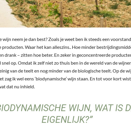
 wijn neem je dan best? Zoals je weet ben ik steeds een voorstan
e producten. Waar het kan alleszins.. Hoe minder bestrijdingsmidde
en drank – zitten hoe beter. En zeker in geconcentreerde producte
l snel op. Omdat ik zelf niet zo thuis ben in de wereld van de wijnen
einig van de teelt en nog minder van de biologische teelt. Op de wi
t zag ik wel eens ‘biodynamische’ wijn staan. En tot voor kort wist 
at dat nu inhield.
BIODYNAMISCHE WIJN, WAT IS 
EIGENLIJK?”