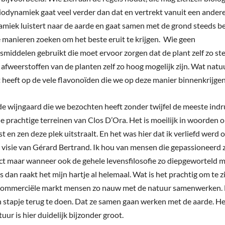
odynamiek gaat veel verder dan dat en vertrekt vanuit een andere
miek luistert naar de aarde en gaat samen met de grond steeds be
e manieren zoeken om het beste eruit te krijgen. Wie geen
gsmiddelen gebruikt die moet ervoor zorgen dat de plant zelf zo st
 afweerstoffen van de planten zelf zo hoog mogelijk zijn. Wat natuu
 heeft op de vele flavonoïden die we op deze manier binnenkrijgen
e wijngaard die we bezochten heeft zonder twijfel de meeste ind
e prachtige terreinen van Clos D’Ora. Het is moeilijk in woorden 
t en zen deze plek uitstraalt. En het was hier dat ik verliefd werd 
e visie van Gérard Bertrand. Ik hou van mensen die gepassioneerd 
t maar wanneer ook de gehele levensfilosofie zo diepgeworteld 
is dan raakt het mijn hartje al helemaal. Wat is het prachtig om te z
 commerciële markt mensen zo nauw met de natuur samenwerken. 
 stapje terug te doen. Dat ze samen gaan werken met de aarde. He
uur is hier duidelijk bijzonder groot.