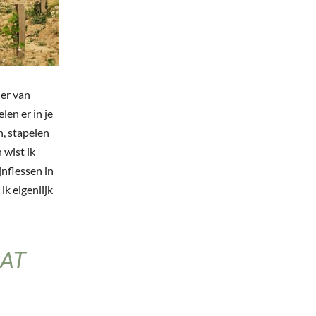
der van
len er in je
n, stapelen
 wist ik
jnflessen in
ik eigenlijk
DAT