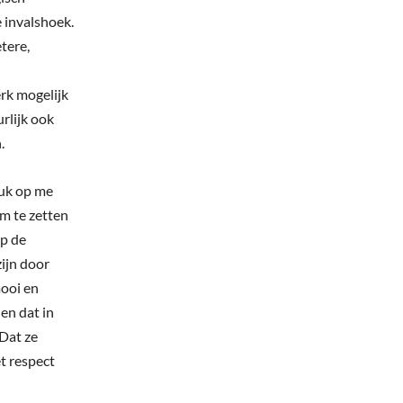
 invalshoek.
tere,
erk mogelijk
rlijk ook
.
ruk op me
om te zetten
op de
zijn door
mooi en
ien dat in
Dat ze
t respect