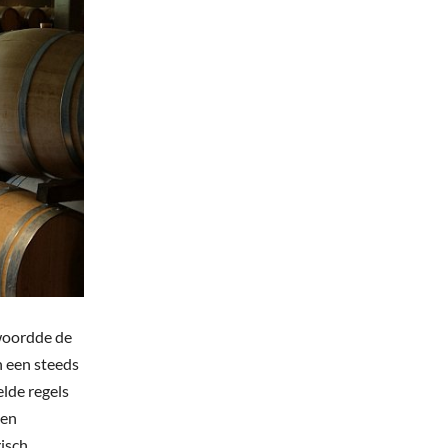
twoordde de
n een steeds
elde regels
een
gisch