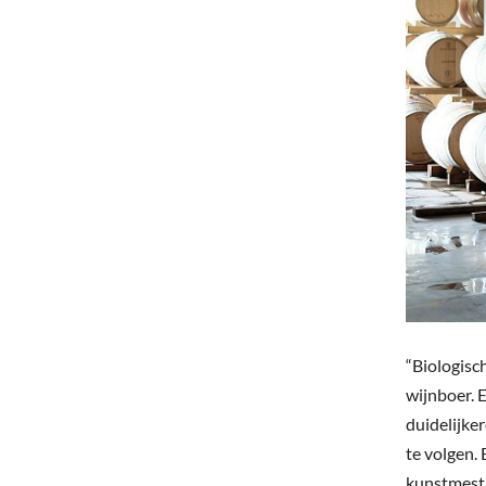
“Biologisc
wijnboer. 
duidelijke
te volgen.
kunstmest 