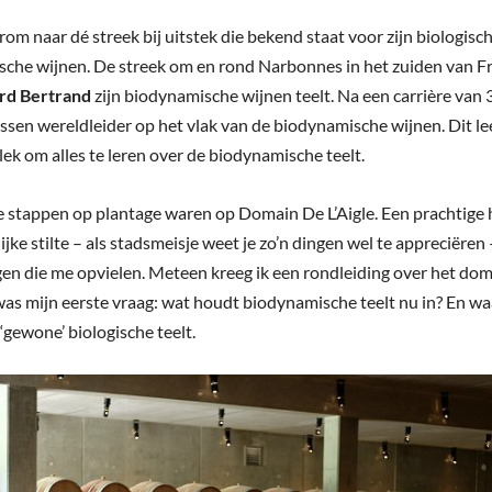
rom naar dé streek bij uitstek die bekend staat voor zijn biologisc
che wijnen. De streek om en rond Narbonnes in het zuiden van Fr
rd Bertrand
zijn biodynamische wijnen teelt. Na een carrière van 3
ssen wereldleider op het vlak van de biodynamische wijnen. Dit l
lek om alles te leren over de biodynamische teelt.
e stappen op plantage waren op Domain De L’Aigle. Een prachtige 
ijke stilte – als stadsmeisje weet je zo’n dingen wel te appreciëren
gen die me opvielen. Meteen kreeg ik een rondleiding over het do
was mijn eerste vraag: wat houdt biodynamische teelt nu in? En waa
‘gewone’ biologische teelt.