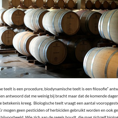
he teelt is een procedure, biodynamische teelt is een filosofie” an
Een antwoord dat me weinig bij bracht maar dat de komende dage
re betekenis kreeg. Biologische teelt vraagt een aantal vooropgest
 Er mogen geen pesticiden of herbiciden gebruikt worden en ook g
bijvoorbeeld. Wie zich aan de regels houdt, die mag zichzelf biolo