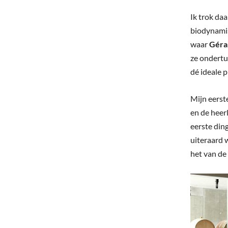
Ik trok daa
biodynamis
waar
Géra
ze ondertu
dé ideale p
Mijn eerst
en de heerl
eerste din
uiteraard 
het van de 