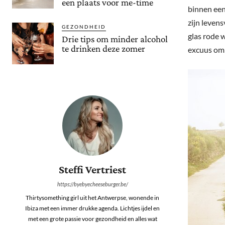
een plaats voor me-time
binnen een
zijn leven
GEZONDHEID
glas rode 
Drie tips om minder alcohol
te drinken deze zomer
excuus om 
Steffi Vertriest
https://byebyecheeseburger.be/
Thirtysomething girl uit het Antwerpse, wonende in
Ibiza met een immer drukke agenda. Lichtjes ijdel en
met een grote passie voor gezondheid en alles wat