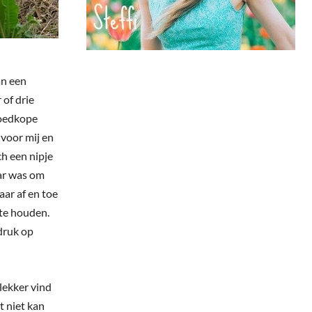
an een
r of drie
goedkope
 voor mij en
ch een nipje
ar was om
aar af en toe
k te houden.
 druk op
 lekker vind
t niet kan