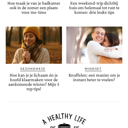
Hoe maak je van je badkamer
Een weekend-trip dichtbij
ook in de zomer een plaats
huis om helemaal tot rust te
voor me-time
komen: drie leuke tips
GEZONDHEID
MINDSET
Hoe kan je je lichaam én je
Knuffelen: een manier om je
hoofd klaarmaken voor de
instant beter te voelen?
aankomende winter? Mijn 5
top tips!