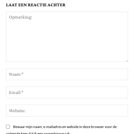
LAAT EEN REACTIE ACHTER
Opmerking:
Na
Ema
Web
Bewaar mijn naam, e-mailadres en website in deze browser voor de
volgende keer dat ik een opmerking maak.