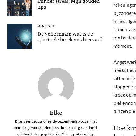
Minder stress: Mijn gouden
rekeningen,
tips
bijzondere 
in het alge
MINDSET
je mentale 
De volle maan: wat is de
om helderd
spirituele betekenis hiervan?
moment.
Angst werk
merkt het 
zitten in j
stappen ric
kreeg op m
piekermome
dingen die 
Elke
Elke is een gepassioneerde gezondheidsblogger met
Hoe kun
een diepgewortelde interesse in mentale gezondheid,
spiritualiteit en psychologie. Op het platform "Bye