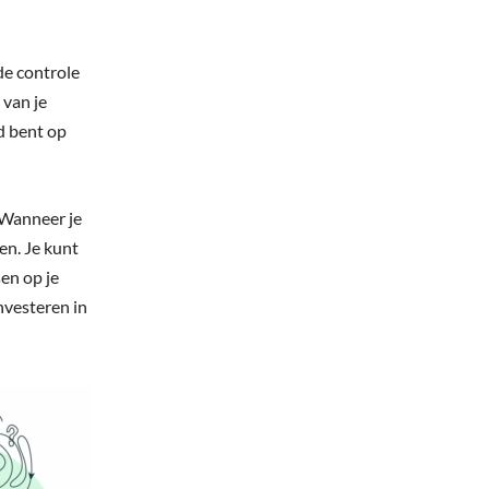
de controle
 van je
d bent op
. Wanneer je
en. Je kunt
en op je
nvesteren in