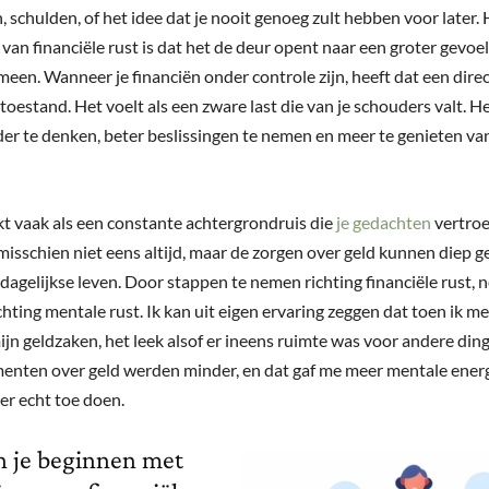
 schulden, of het idee dat je nooit genoeg zult hebben voor later. 
van financiële rust is dat het de deur opent naar een groter gevoel
meen. Wanneer je financiën onder controle zijn, heeft dat een direc
toestand. Het voelt als een zware last die van je schouders valt. He
er te denken, beter beslissingen te nemen en meer te genieten va
t vaak als een constante achtergrondruis die
je gedachten
vertroe
misschien niet eens altijd, maar de zorgen over geld kunnen diep 
e dagelijkse leven. Door stappen te nemen richting financiële rust, 
hting mentale rust. Ik kan uit eigen ervaring zeggen dat toen ik me
ijn geldzaken, het leek alsof er ineens ruimte was voor andere din
nten over geld werden minder, en dat gaf me meer mentale energ
er echt toe doen.
 je beginnen met