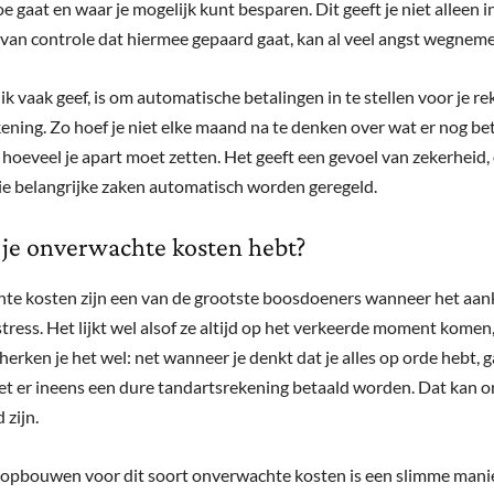
e gaat en waar je mogelijk kunt besparen. Dit geeft je niet alleen i
 van controle dat hiermee gepaard gaat, kan al veel angst wegnem
 ik vaak geef, is om automatische betalingen in te stellen voor je r
kening. Zo hoef je niet elke maand na te denken over wat er nog b
hoeveel je apart moet zetten. Het geeft een gevoel van zekerheid,
ie belangrijke zaken automatisch worden geregeld.
 je onverwachte kosten hebt?
e kosten zijn een van de grootste boosdoeners wanneer het aa
stress. Het lijkt wel alsof ze altijd op het verkeerde moment komen
erken je het wel: net wanneer je denkt dat je alles op orde hebt, 
et er ineens een dure tandartsrekening betaald worden. Dat kan 
 zijn.
 opbouwen voor dit soort onverwachte kosten is een slimme manie