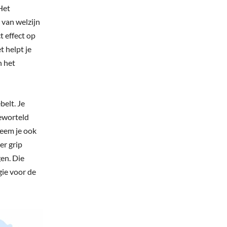
Het
 van welzijn
t effect op
t helpt je
n het
belt. Je
geworteld
neem je ook
er grip
gen. Die
ie voor de