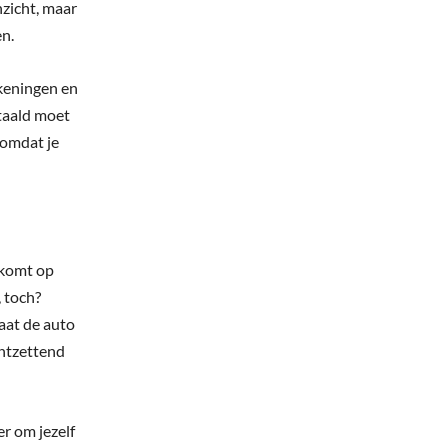
nzicht, maar
en.
ekeningen en
etaald moet
 omdat je
nkomt op
, toch?
gaat de auto
ontzettend
r om jezelf