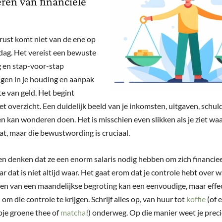
ëren van financiële
 rust komt niet van de ene op
dag. Het vereist een bewuste
 en stap-voor-stap
gen in je houding en aanpak
te van geld. Het begint
et overzicht. Een duidelijk beeld van je inkomsten, uitgaven, schul
 kan wonderen doen. Het is misschien even slikken als je ziet waar
at, maar die bewustwording is cruciaal.
n denken dat ze een enorm salaris nodig hebben om zich financieel
r dat is niet altijd waar. Het gaat erom dat je controle hebt over w
en van een maandelijkse begroting kan een eenvoudige, maar effe
 om die controle te krijgen. Schrijf alles op, van huur tot
koffie
(of 
je groene thee of
matcha
!) onderweg. Op die manier weet je preci