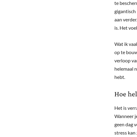
te bescher
gigantisch
aan verder.
is. Het voe
Wat ik vaa
op te bouw
verloop van
helemaal ni
hebt.
Hoe hel
Het is ver
Wanneer je
geen dag v
stress kan