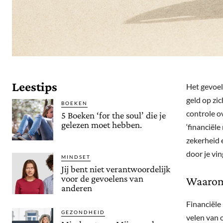
Leestips
Het gevoel
geld op zi
BOEKEN
controle o
5 Boeken ‘for the soul’ die je
gelezen moet hebben.
‘financiële
zekerheid e
door je vi
MINDSET
Jij bent niet verantwoordelijk
voor de gevoelens van
Waarom 
anderen
Financiële
GEZONDHEID
velen van 