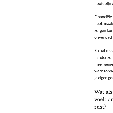
hoofdpijn 
Financiële
hebt, maakt
zorgen kun
onverwach
En het mooi
minder zor
meer genie
werk zonde
je eigen g
Wat als
voelt o
rust?