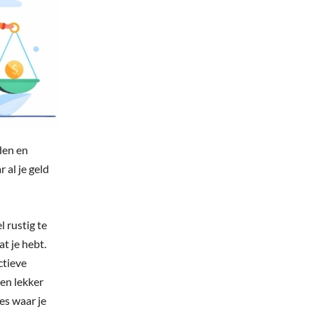
den en
 al je geld
 rustig te
at je hebt.
ctieve
een lekker
es waar je