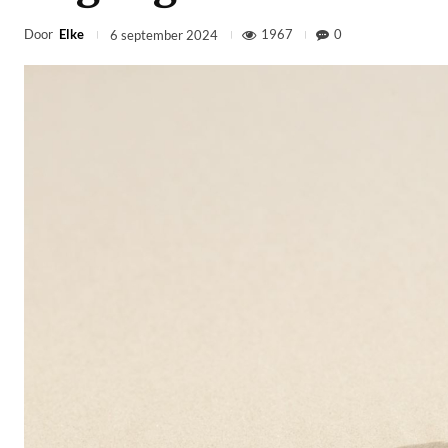
Door
Elke
1967
0
6 september 2024