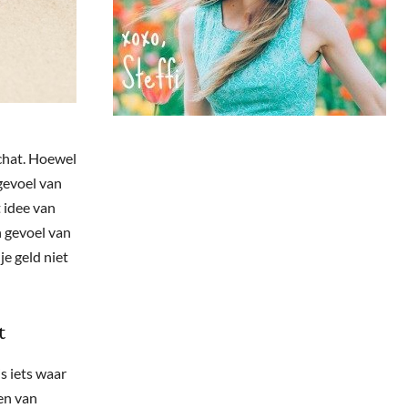
schat. Hoewel
 gevoel van
 idee van
en gevoel van
je geld niet
t
s iets waar
len van