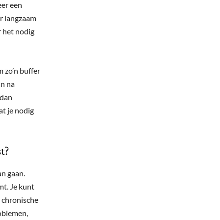
eer een
ar langzaam
r het nodig
 zo’n buffer
an na
 dan
at je nodig
t?
an gaan.
mt. Je kunt
t chronische
roblemen,