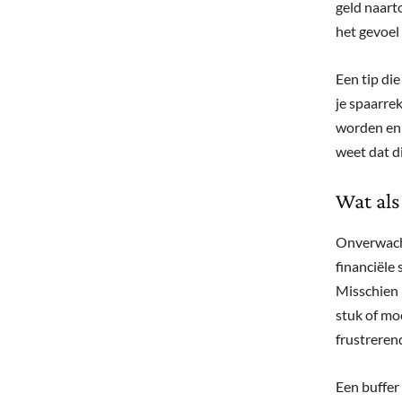
geld naarto
het gevoel
Een tip die
je spaarre
worden en 
weet dat d
Wat als
Onverwacht
financiële 
Misschien h
stuk of mo
frustrerend
Een buffer