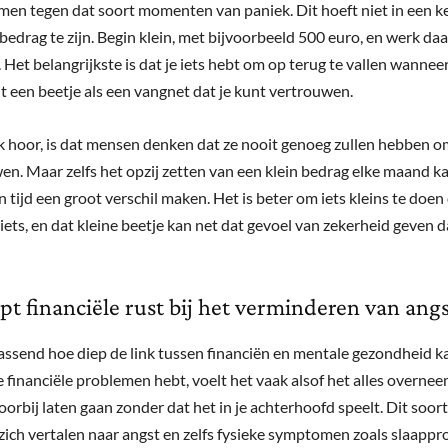
men tegen dat soort momenten van paniek. Dit hoeft niet in een k
 bedrag te zijn. Begin klein, met bijvoorbeeld 500 euro, en werk da
 Het belangrijkste is dat je iets hebt om op terug te vallen wannee
lt een beetje als een vangnet dat je kunt vertrouwen.
k hoor, is dat mensen denken dat ze nooit genoeg zullen hebben om
en. Maar zelfs het opzij zetten van een klein bedrag elke maand k
 tijd een groot verschil maken. Het is beter om iets kleins te doen
ets, en dat kleine beetje kan net dat gevoel van zekerheid geven d
pt financiële rust bij het verminderen van angs
rassend hoe diep de link tussen financiën en mentale gezondheid k
 financiële problemen hebt, voelt het vaak alsof het alles overnee
oorbij laten gaan zonder dat het in je achterhoofd speelt. Dit soor
 zich vertalen naar angst en zelfs fysieke symptomen zoals slaapp