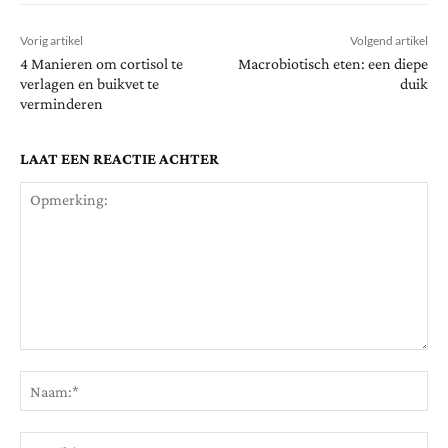
Vorig artikel
Volgend artikel
4 Manieren om cortisol te
Macrobiotisch eten: een diepe
verlagen en buikvet te
duik
verminderen
LAAT EEN REACTIE ACHTER
Opmerking:
Na
Ema