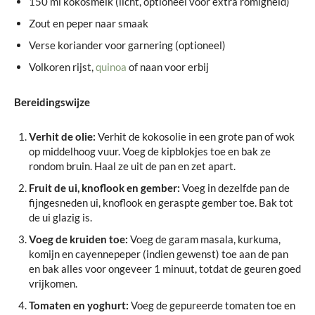
150 ml kokosmelk (licht, optioneel voor extra romigheid)
Zout en peper naar smaak
Verse koriander voor garnering (optioneel)
Volkoren rijst,
quinoa
of naan voor erbij
Bereidingswijze
Verhit de olie:
Verhit de kokosolie in een grote pan of wok
op middelhoog vuur. Voeg de kipblokjes toe en bak ze
rondom bruin. Haal ze uit de pan en zet apart.
Fruit de ui, knoflook en gember:
Voeg in dezelfde pan de
fijngesneden ui, knoflook en geraspte gember toe. Bak tot
de ui glazig is.
Voeg de kruiden toe:
Voeg de garam masala, kurkuma,
komijn en cayennepeper (indien gewenst) toe aan de pan
en bak alles voor ongeveer 1 minuut, totdat de geuren goed
vrijkomen.
Tomaten en yoghurt:
Voeg de gepureerde tomaten toe en