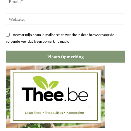
Web
Bewaar mijn naam, e-mailadres en website in deze browser voor de
volgende keer dat ik een opmerking maak.