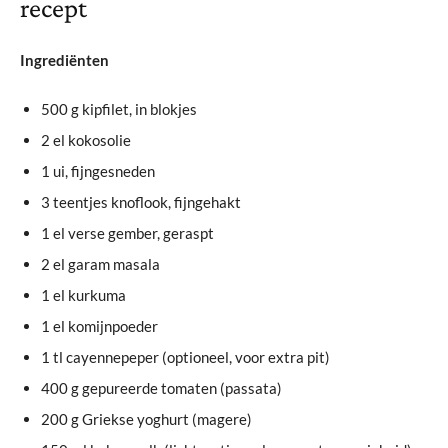
recept
Ingrediënten
500 g kipfilet, in blokjes
2 el kokosolie
1 ui, fijngesneden
3 teentjes knoflook, fijngehakt
1 el verse gember, geraspt
2 el garam masala
1 el kurkuma
1 el komijnpoeder
1 tl cayennepeper (optioneel, voor extra pit)
400 g gepureerde tomaten (passata)
200 g Griekse yoghurt (magere)