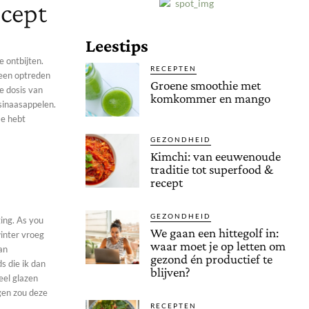
ecept
Leestips
e ontbijten.
RECEPTEN
 een optreden
Groene smoothie met
ke dosis van
komkommer en mango
Je hebt
GEZONDHEID
Kimchi: van eeuwenoude
traditie tot superfood &
recept
GEZONDHEID
ging. As you
We gaan een hittegolf in:
winter vroeg
waar moet je op letten om
an
gezond én productief te
s die ik dan
blijven?
eel glazen
gen zou deze
RECEPTEN