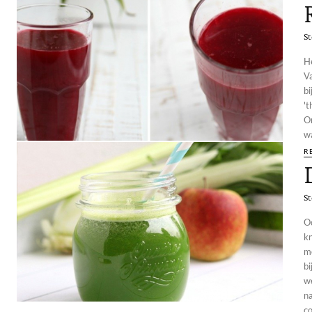
St
He
V
bi
'the go
Om
wa
R
St
Oc
k
m
b
w
n
co