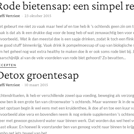
Rode bietensap: een simpel r
effi Vertriest
-
23 oktober 2015
t gebeurt me niet zo vaak maar heel af en toe heb ik 's ochtends geen zin om t
aak is dat als ik een drukke dag voor de boeg heb of wat zenuwachtig ben voor
jvoorbeeld.. Wat ik dan meestal doe is een sapje drinken, zodat ik toch een flin
od stuff' binnenkrijg. Vaak drink ik pompelmoessap of sap van biologische sinaasappelen.
 het geheel nog wat extra healthy te maken doe ik er ook soms rode biet bij. 
arschijnlijk al van de vele voordelen van rode biet gehoord? Zo bevatten...
ECEPTEN
Detox groentesap
effi Vertriest
-
10 maart 2015
htendrituelen, ik heb er verschillende zowel qua voeding, beweging als verzor
now ben ik een grote fan van citroenwater 's ochtends. Maar wanneer ik in de 
oet opstaan begin ik wel eens met een kruidenthee, ik doe af en toe een kuur v
ijvoorbeeld aloe vera en bovendien neem ik nog enkele supplementen 's ochtend
eer met gewoon gezuiverd water naar binnen werk. Dat worden dus wel heel v
aast elkaar. En hoewel ik voorstander ben van genoeg vocht naar binnen te krij
mbo net iets teveel van het...