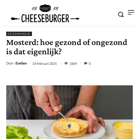
GEZONDHEID
Mosterd: hoe gezond of ongezond
is dat eigenlijk?
Door
Evelien
1869
14 februari 2025
0