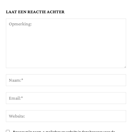
LAAT EEN REACTIE ACHTER
Opmerking:
Na
Ema
Web
Bewaar mijn naam, e-mailadres en website in deze browser voor de