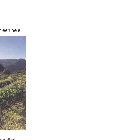
n een hele
en diep