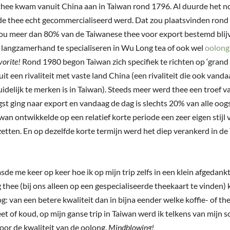
thee kwam vanuit China aan in Taiwan rond 1796. Al duurde het n
de thee echt gecommercialiseerd werd. Dat zou plaatsvinden rond
zou meer dan 80% van de Taiwanese thee voor export bestemd blij
 langzamerhand te specialiseren in Wu Long tea of ook wel
oolong
vorite!
Rond 1980 begon Taiwan zich specifiek te richten op ‘grand 
it een rivaliteit met vaste land China (een rivaliteit die ook van
idelijk te merken is in Taiwan). Steeds meer werd thee een troef va
st ging naar export en vandaag de dag is slechts 20% van alle oog
wan ontwikkelde op een relatief korte periode een zeer eigen stijl 
etten. En op dezelfde korte termijn werd het diep verankerd in d
de me keer op keer hoe ik op mijn trip zelfs in een klein afgedankt
 thee (bij ons alleen op een gespecialiseerde theekaart te vinden) 
: van een betere kwaliteit dan in bijna eender welke koffie- of th
et of koud, op mijn ganse trip in Taiwan werd ik telkens van mijn 
oor de kwaliteit van de oolong.
Mindblowing!