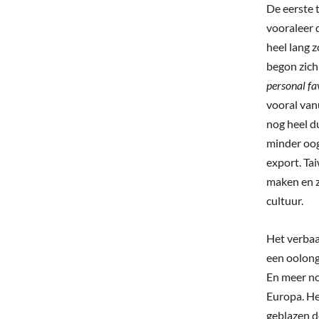
De eerste 
vooraleer 
heel lang 
begon zich
personal fa
vooral vanu
nog heel du
minder oog
export. Tai
maken en z
cultuur.
Het verbaas
een oolong
En meer nog
Europa. He
geblazen d