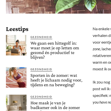
Leestips
Na enkele 
verhalen di
GEZONDHEID
voor eentj
We gaan een hittegolf in:
waar moet je op letten om
zone
, lach
gezond én productief te
relativere
blijven?
warm en on
moest ik o
GEZONDHEID
Sporten in de zomer: wat
heeft je lichaam nodig voor,
Ik zou nog
tijdens en na beweging?
post wil ik
specifiek: 
GEZONDHEID
you have no
Hoe maak je van je
badkamer ook in de zomer