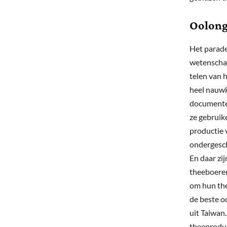
Oolong
Het parade
wetenscha
telen van 
heel nauwk
documenter
ze gebruik
productie 
ondergesch
En daar zij
theeboere
om hun thee
de beste o
uit Taiwan
theeproduc