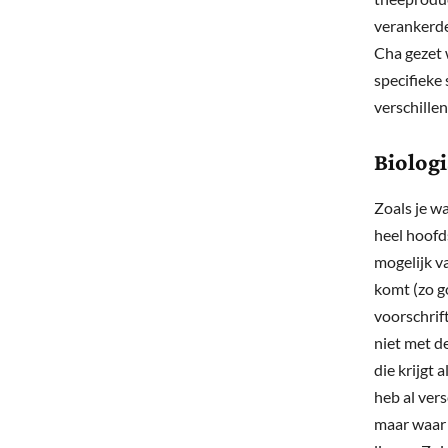
verankerde
Cha gezet 
specifieke
verschille
Biolog
Zoals je wa
heel hoofd
mogelijk va
komt (zo go
voorschrif
niet met d
die krijgt 
heb al ver
maar waar 