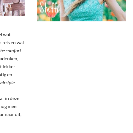
el wat
n reis en wat
 the comfort
nadenken,
t lekker
tig en
irstyle.
ar in déze
n nog meer
ar naar uit,