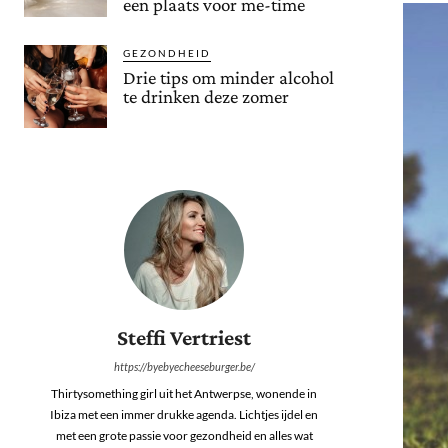
een plaats voor me-time
GEZONDHEID
Drie tips om minder alcohol
te drinken deze zomer
Steffi Vertriest
https://byebyecheeseburger.be/
Thirtysomething girl uit het Antwerpse, wonende in
Ibiza met een immer drukke agenda. Lichtjes ijdel en
met een grote passie voor gezondheid en alles wat