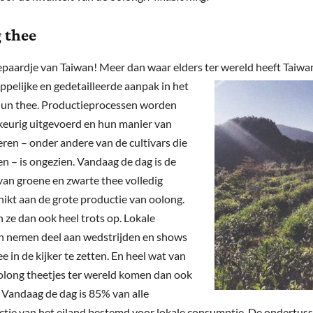
 thee
paardje van Taiwan! Meer dan waar elders ter wereld heeft Taiwa
ppelijke en
gedetailleerde aanpak in het
hun thee. Productieprocessen worden
eurig uitgevoerd en hun manier van
en – onder andere van de cultivars die
en – is ongezien. Vandaag de dag is de
van groene en zwarte thee volledig
ikt aan de grote productie van oolong.
n ze dan ook heel trots op. Lokale
n nemen deel aan wedstrijden en shows
 in de kijker te zetten. En heel wat van
olong theetjes ter wereld komen dan ook
. Vandaag de dag is 85% van alle
tie van het eiland bestemd voor lokale consumptie. De ondertuss