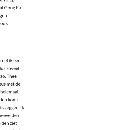
tal Gong Fu
igen
 ook
reef ik een
dus zoveel
 zo. Thee
ieus met de
l helemaal
lden komt
ts zeggen. Ik
theevelden
iden ziet