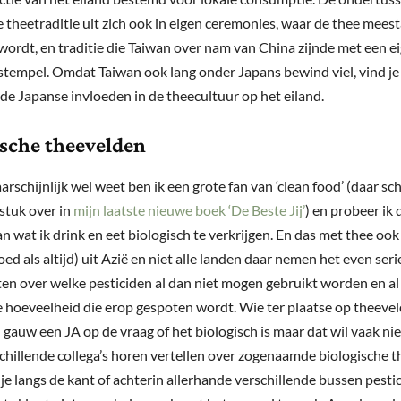
 theetraditie uit zich ook in eigen ceremonies, waar de thee mees
wordt, en traditie die Taiwan over nam van China zijnde met een e
 stempel. Omdat Taiwan ook lang onder Japans bewind viel, vind je
nde Japanse invloeden in de theecultuur op het eiland.
ische theevelden
arschijnlijk wel weet ben ik een grote fan van ‘clean food’ (daar sch
stuk over in
mijn laatste nieuwe boek ‘De Beste Jij’
) en probeer ik 
n wat ik drink en eet biologisch te verkrijgen. En das met thee ook
ed als altijd) uit Azië en niet alle landen daar nemen het even ser
ten over welke pesticiden al dan niet mogen gebruikt worden en a
e hoeveelheid die erop gespoten wordt. Wie ter plaatse op theeve
al gauw een JA op de vraag of het biologisch is maar dat wil vaak nie
schillende collega’s horen vertellen over zogenaamde biologische 
je langs de kant of achterin allerhande verschillende bussen pestic