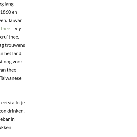
og lang
 1860 en
ven. Taiwan
 thee
–
my
cru’ thee,
daag trouwens
n het land,
st nog voor
van thee
e Taiwanese
 eetstalletje
kon drinken.
eebar in
sokken