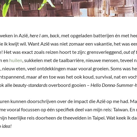
weken in Azië,
here I am, back
, met opgeladen batterijen én met he
e ik kwijt wil. Want Azië was niet zomaar een vakantie, het was ee
e! Het was exact zoals reizen hoort te zijn: grensverleggend,
out of
en en
huilen
, sukkelen met de taalbarrière, nieuwe mensen, teveel 
n, nieuw eten, veel ontdekkingen maar vooral groeien. Soms was he
tspannend, maar af en toe was het ook koud, survival, nat en voch
ok alle
beauty-standards
overboord gooien –
Hello Donna-Summer-ha
 uren kunnen doorschrijven over de impact die Azië op me had. Ma
 me vooral focussen op één specifiek deel van mijn reis: Taiwan. E
mijn heerlijke reis doorheen de theevelden in Taipei. Wat keek ik da
 idea!