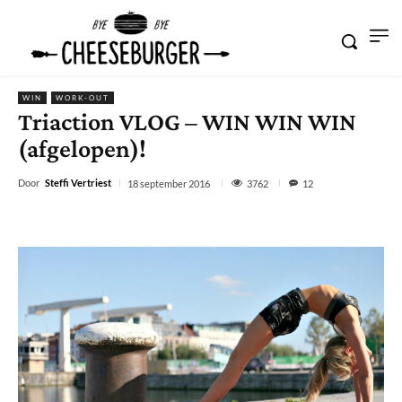
WIN
WORK-OUT
Triaction VLOG – WIN WIN WIN
(afgelopen)!
Door
Steffi Vertriest
3762
18 september 2016
12