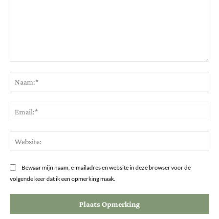
Opmerking:
Na
Ema
Web
Bewaar mijn naam, e-mailadres en website in deze browser voor de
volgende keer dat ik een opmerking maak.