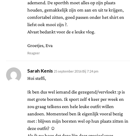
ademend. De sportbh moet alles op zijn plaats
houden, gemakkelijk zijn om aan en uit te krijgen,
comfortabel zitten, goed passen onder het shirt en
liefst ook mooi zijn ?.
Alvast bedankt voor de e leuke vlog.
Groetjes, Eva
Reageer
Sarah Kenis
25 september 2016 Bij 7:24 pm
Hoi steffi,
Ik ben dus wel iemand die gezegend/vervloekt :p is
met grote borsten. Ik sport zelf 4 keer per week en
zou graag telkens een hele leuke outfit willen
aandoen. Momenteel ben ik eigenlijk vooral bezig
met : blijven mijn borsten wel op hun plaats zitten in
deze outfit? ☺️
Als ik nu hoor dat deze lijn daar speciaal voor