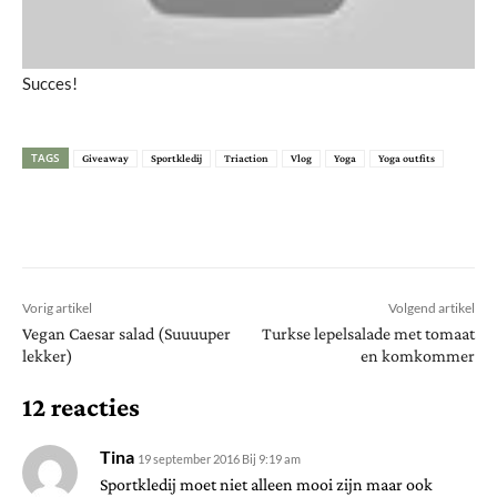
Succes!
TAGS
Giveaway
Sportkledij
Triaction
Vlog
Yoga
Yoga outfits
Vorig artikel
Volgend artikel
Vegan Caesar salad (Suuuuper
Turkse lepelsalade met tomaat
lekker)
en komkommer
12 reacties
Tina
19 september 2016 Bij 9:19 am
Sportkledij moet niet alleen mooi zijn maar ook