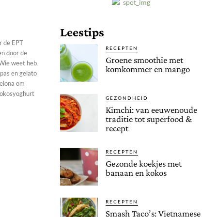
Leestips
er de EPT
RECEPTEN
en door de
Groene smoothie met
komkommer en mango
apas en gelato
celona om
 kokosyoghurt
GEZONDHEID
Kimchi: van eeuwenoude
traditie tot superfood &
recept
RECEPTEN
Gezonde koekjes met
banaan en kokos
RECEPTEN
Smash Taco’s: Vietnamese