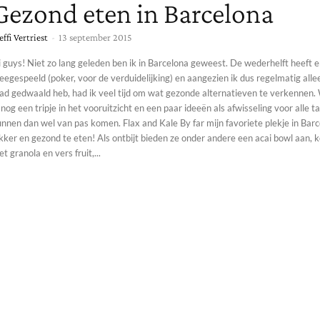
Gezond eten in Barcelona
effi Vertriest
-
13 september 2015
 guys! Niet zo lang geleden ben ik in Barcelona geweest. De wederhelft heeft 
egespeeld (poker, voor de verduidelijking) en aangezien ik dus regelmatig alle
ad gedwaald heb, had ik veel tijd om wat gezonde alternatieven te verkennen. Wie weet heb
 nog een tripje in het vooruitzicht en een paar ideeën als afwisseling voor alle t
unnen dan wel van pas komen. Flax and Kale By far mijn favoriete plekje in Bar
kker en gezond te eten! Als ontbijt bieden ze onder andere een acai bowl aan,
t granola en vers fruit,...