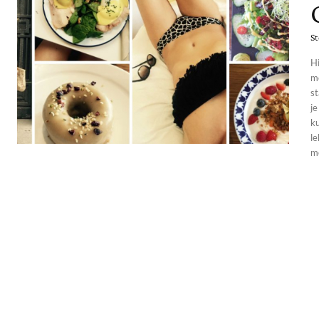
St
Hi
me
st
je
k
le
me