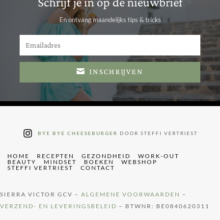
Schrijf je in op de nieuwbrief
En ontvang maandelijks tips & tricks
INSCHRIJVEN
BYE BYE CHEESEBURGER
DOOR STEFFI VERTRIEST
HOME
RECEPTEN
GEZONDHEID
WORK-OUT
BEAUTY
MINDSET
BOEKEN
WEBSHOP
STEFFI VERTRIEST
CONTACT
SIERRA VICTOR GCV –
ALGEMENE VOORWAARDEN
–
VERZEND- EN LEVERINGSBELEID
– BTWNR: BE0840620311