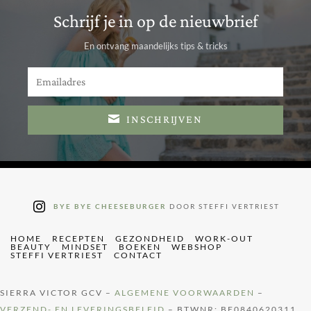
Schrijf je in op de nieuwbrief
En ontvang maandelijks tips & tricks
INSCHRIJVEN
BYE BYE CHEESEBURGER
DOOR STEFFI VERTRIEST
HOME
RECEPTEN
GEZONDHEID
WORK-OUT
BEAUTY
MINDSET
BOEKEN
WEBSHOP
STEFFI VERTRIEST
CONTACT
SIERRA VICTOR GCV –
ALGEMENE VOORWAARDEN
–
VERZEND- EN LEVERINGSBELEID
– BTWNR: BE0840620311