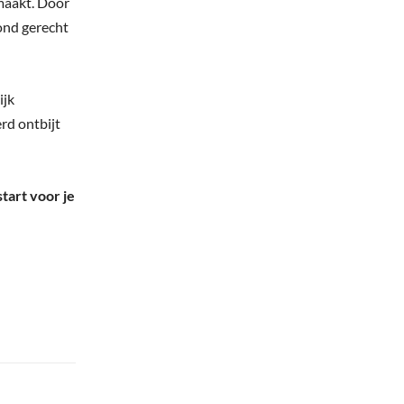
maakt. Door
zond gerecht
ijk
erd ontbijt
tart voor je