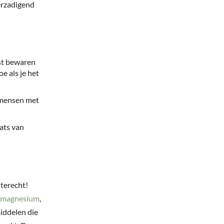
verzadigend
st bewaren
e als je het
r mensen met
aats van
 terecht!
magnesium
,
iddelen die