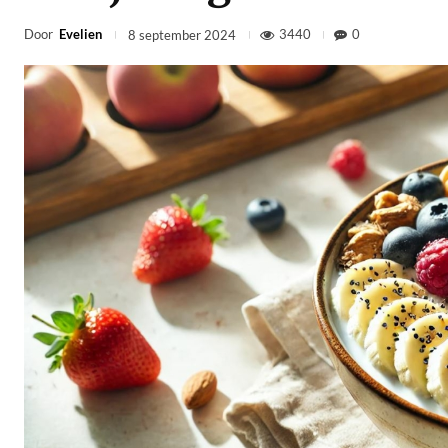
Door
Evelien
3440
0
8 september 2024