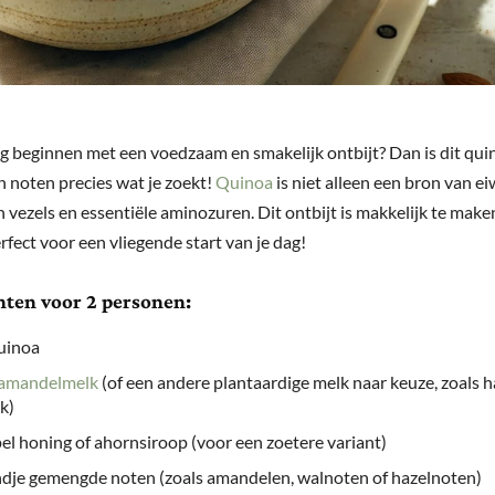
dag beginnen met een voedzaam en smakelijk ontbijt? Dan is dit qui
n noten precies wat je zoekt!
Quinoa
is niet alleen een bron van ei
n vezels en essentiële aminozuren. Dit ontbijt is makkelijk te mak
erfect voor een vliegende start van je dag!
nten voor 2 personen:
uinoa
amandelmelk
(of een andere plantaardige melk naar keuze, zoals 
k)
pel honing of ahornsiroop (voor een zoetere variant)
dje gemengde noten (zoals amandelen, walnoten of hazelnoten)