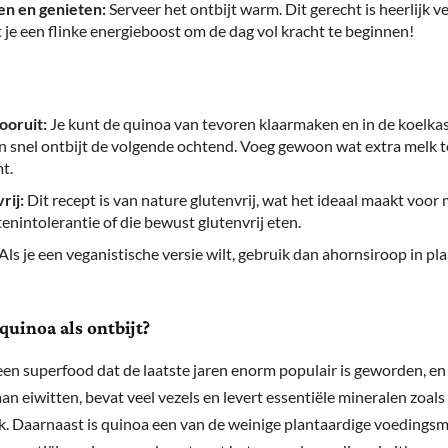
n en genieten:
Serveer het ontbijt warm. Dit gerecht is heerlijk 
t je een flinke energieboost om de dag vol kracht te beginnen!
ooruit:
Je kunt de quinoa van tevoren klaarmaken en in de koelka
n snel ontbijt de volgende ochtend. Voeg gewoon wat extra melk to
t.
rij:
Dit recept is van nature glutenvrij, wat het ideaal maakt voo
tenintolerantie of die bewust glutenvrij eten.
Als je een veganistische versie wilt, gebruik dan ahornsiroop in pl
uinoa als ontbijt?
een superfood dat de laatste jaren enorm populair is geworden, en
 aan eiwitten, bevat veel vezels en levert essentiële mineralen zoals
k. Daarnaast is quinoa een van de weinige plantaardige voedingsm