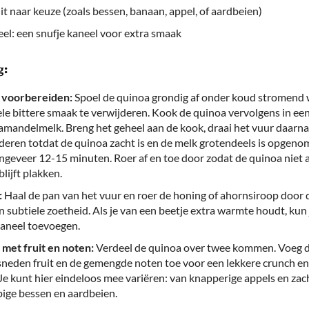
uit naar keuze (zoals bessen, banaan, appel, of aardbeien)
el: een snufje kaneel voor extra smaak
g:
 voorbereiden:
Spoel de quinoa grondig af onder koud stromend
le bittere smaak te verwijderen. Kook de quinoa vervolgens in een
amandelmelk. Breng het geheel aan de kook, draai het vuur daarna 
deren totdat de quinoa zacht is en de melk grotendeels is opgeno
ngeveer 12-15 minuten. Roer af en toe door zodat de quinoa niet 
lijft plakken.
:
Haal de pan van het vuur en roer de honing of ahornsiroop door 
n subtiele zoetheid. Als je van een beetje extra warmte houdt, kun
kaneel toevoegen.
met fruit en noten:
Verdeel de quinoa over twee kommen. Voeg 
sneden fruit en de gemengde noten toe voor een lekkere crunch en 
Je kunt hier eindeloos mee variëren: van knapperige appels en za
pige bessen en aardbeien.