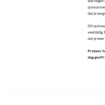
alle negen
quinoa toe
dat je lang
Dit quinoa-
veelzijdig.
dat je kee
Probeer he
dag geeft!
Deel