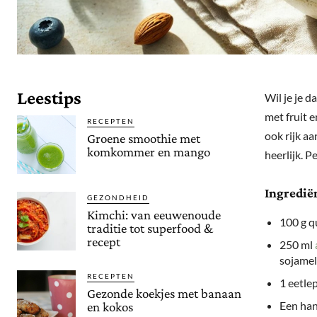
Leestips
Wil je je 
met fruit e
RECEPTEN
ook rijk aa
Groene smoothie met
komkommer en mango
heerlijk. P
Ingredië
GEZONDHEID
Kimchi: van eeuwenoude
100 g q
traditie tot superfood &
recept
250 ml
sojamel
RECEPTEN
1 eetle
Gezonde koekjes met banaan
Een han
en kokos