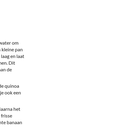
 water om
 kleine pan
laag en laat
men. Dit
aan de
de quinoa
 je ook een
daarna het
frisse
chte banaan