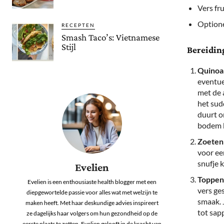
Vers fr
Optione
RECEPTEN
Smash Taco’s: Vietnamese
Stijl
Bereidin
Quinoa
eventue
met de 
het sud
duurt o
bodem b
Zoeten
voor ee
snufje 
Evelien
Toppen 
Evelien is een enthousiaste health blogger met een
vers ge
diepgewortelde passie voor alles wat met welzijn te
smaak. 
maken heeft. Met haar deskundige advies inspireert
tot sap
ze dagelijks haar volgers om hun gezondheid op de
eerste plaats te zetten. Evelien gelooft in de kracht van