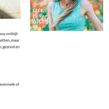
noa-ontbijt
witten, maar
en, gezond en
havermelk of