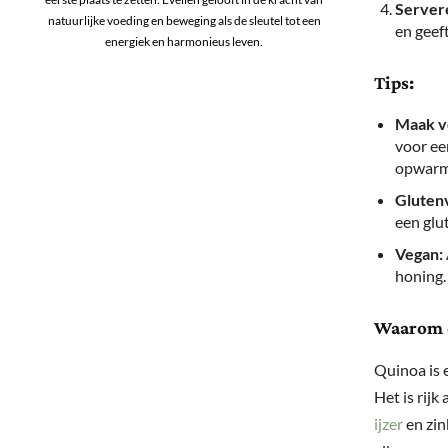
Servere
natuurlijke voeding en beweging als de sleutel tot een
en geef
energiek en harmonieus leven.
Tips:
Maak v
voor ee
opwarm
Glutenv
een glu
Vegan:
honing.
Waarom q
Quinoa is 
Het is rijk
ijzer
en zin