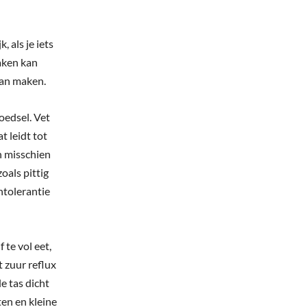
 als je iets
raken kan
kan maken.
oedsel. Vet
t leidt tot
n misschien
oals pittig
ntolerantie
 te vol eet,
 zuur reflux
e tas dicht
ten en kleine