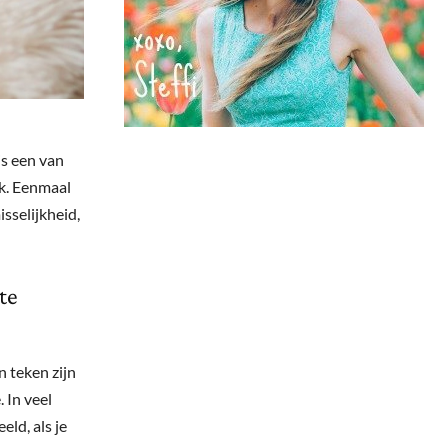
is een van
k. Eenmaal
isselijkheid,
te
n teken zijn
. In veel
eld, als je