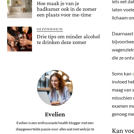
iets eet da
Hoe maak je van je
badkamer ook in de zomer
laten voele
een plaats voor me-time
lichaam om
GEZONDHEID
Daarnaast z
Drie tips om minder alcohol
bijvoorbee
te drinken deze zomer
wagenziekt
die ze ontv
Soms kan
invloed h
maag van s
misschien 
examen moet
Evelien
genoeg men
Evelien is een enthousiaste health blogger met een
Kan voe
diepgewortelde passie voor alles wat met welzijn te