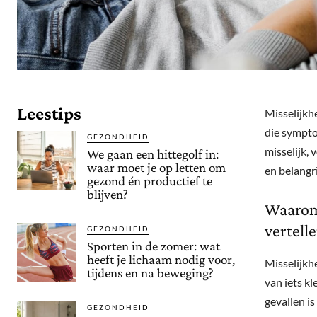
Leestips
Misselijkh
die sympto
GEZONDHEID
misselijk, 
We gaan een hittegolf in:
waar moet je op letten om
en belangr
gezond én productief te
blijven?
Waarom 
vertell
GEZONDHEID
Sporten in de zomer: wat
heeft je lichaam nodig voor,
Misselijkhe
tijdens en na beweging?
van iets kl
gevallen is
GEZONDHEID