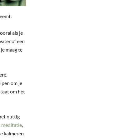
neemt.
ooral als je
water of een
 je maag te
ere,
elpen om je
staat om het
het nuttig
,
meditatie
,
te kalmeren