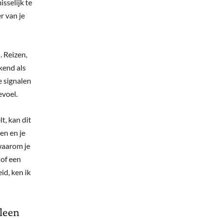
sselijk te
r van je
. Reizen,
kend als
e signalen
evoel.
t, kan dit
en en je
 waarom je
 of een
id, ken ik
lleen