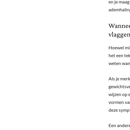
en je maag 
ademhaling
Wanneer
vlagge
Hoewel mis
het een te
weten wann
Als je merk
gewichtsve
wijzen op 
vormen van
deze symp
Een andere