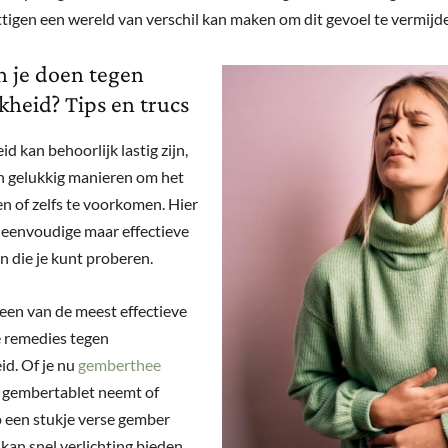
ttigen een wereld van verschil kan maken om dit gevoel te vermijd
 je doen tegen
jkheid? Tips en trucs
id kan behoorlijk lastig zijn,
jn gelukkig manieren om het
en of zelfs te voorkomen. Hier
e eenvoudige maar effectieve
n die je kunt proberen.
een van de meest effectieve
e remedies tegen
id. Of je nu
gemberthee
n gembertablet neemt of
een stukje verse gember
kan snel verlichting bieden.