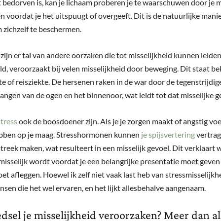
t bedorven is, kan je lichaam proberen je te waarschuwen door je mi
n voordat je het uitspuugt of overgeeft. Dit is de natuurlijke manie
 zichzelf te beschermen.
ijn er tal van andere oorzaken die tot misselijkheid kunnen leiden
ld, veroorzaakt bij velen misselijkheid door beweging. Dit staat be
e of reisziekte. De hersenen raken in de war door de tegenstrijdig
angen van de ogen en het binnenoor, wat leidt tot dat misselijke g
stress
ook de boosdoener zijn. Als je je zorgen maakt of angstig voel
ebben op je maag. Stresshormonen kunnen
je spijsvertering
vertrag
treek maken, wat resulteert in een misselijk gevoel. Dit verklaart
misselijk wordt voordat je een belangrijke presentatie moet geven
 afleggen. Hoewel ik zelf niet vaak last heb van stressmisselijkhe
sen die het wel ervaren, en het lijkt allesbehalve aangenaam.
dsel je misselijkheid veroorzaken? Meer dan a