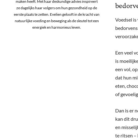
maken heeft. Met haar deskundige advies inspireert
bedorv
ze dagelijks haar volgers om hun gezondheid op de
eerste plaats te zetten. Evelien gelooft in de kracht van
Voedsel is 
natuurlijke voeding en beweging als de sleutel tot een
bedorvens e
energiek en harmonieus leven.
veroorzake
Een veel v
is moeilijk
een vol, o
dat hun mi
eten, choc
of gevoeli
Dan is er n
kan dit dr
en misselij
te ritsen –