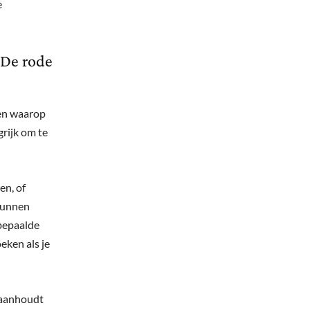
e
 De rode
ten waarop
grijk om te
en, of
 kunnen
 bepaalde
eken als je
 aanhoudt