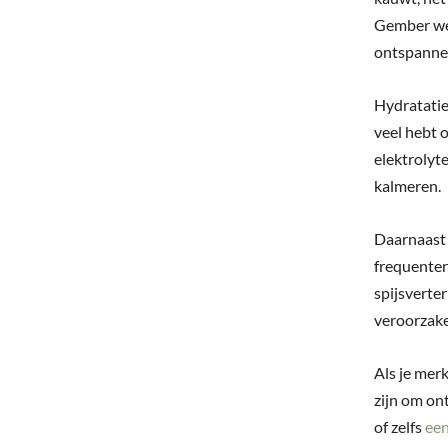
Gember wer
ontspannen
Hydratatie 
veel hebt 
elektrolyt
kalmeren.
Daarnaast 
frequenter
spijsverte
veroorzake
Als je merk
zijn om on
of zelfs
een