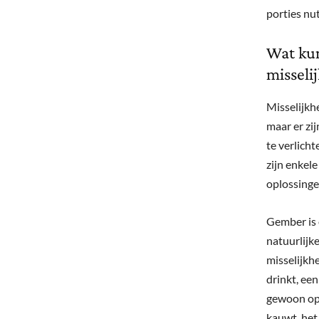
porties nu
Wat kun
misseli
Misselijkhe
maar er zi
te verlicht
zijn enkel
oplossinge
Gember is 
natuurlijk
misselijkhe
drinkt, ee
gewoon op 
kauwt, het 