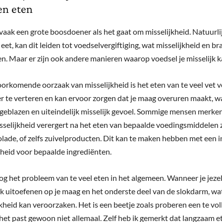
en eten
vaak een grote boosdoener als het gaat om misselijkheid. Natuurlijk,
et, kan dit leiden tot voedselvergiftiging, wat misselijkheid en b
n. Maar er zijn ook andere manieren waarop voedsel je misselijk 
oorkomende oorzaak van misselijkheid is het eten van te veel vet v
er te verteren en kan ervoor zorgen dat je maag overuren maakt, wa
pgeblazen en uiteindelijk misselijk gevoel. Sommige mensen merke
sselijkheid verergert na het eten van bepaalde voedingsmiddelen z
olade, of zelfs zuivelproducten. Dit kan te maken hebben met een i
gheid voor bepaalde ingrediënten.
og het probleem van te veel eten in het algemeen. Wanneer je jezelf
uk uitoefenen op je maag en het onderste deel van de slokdarm, wat
kheid kan veroorzaken. Het is een beetje zoals proberen een te voll
 het past gewoon niet allemaal. Zelf heb ik gemerkt dat langzaam e