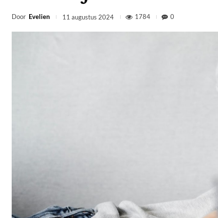
Door
Evelien
1784
0
11 augustus 2024