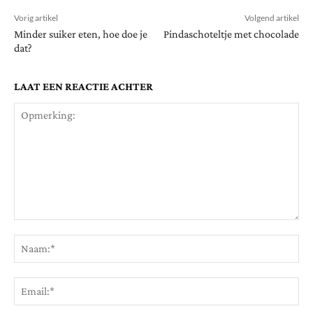
Vorig artikel
Volgend artikel
Minder suiker eten, hoe doe je
Pindaschoteltje met chocolade
dat?
LAAT EEN REACTIE ACHTER
Opmerking:
Na
Ema