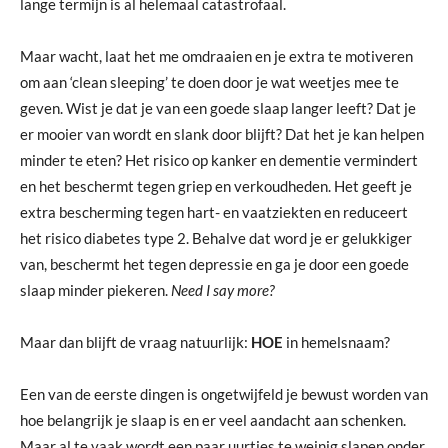
lange termijn is al helemaal catastrofaal.
Maar wacht, laat het me omdraaien en je extra te motiveren
om aan ‘clean sleeping’ te doen door je wat weetjes mee te
geven. Wist je dat je van een goede slaap langer leeft? Dat je
er mooier van wordt en slank door blijft? Dat het je kan helpen
minder te eten? Het risico op kanker en dementie vermindert
en het beschermt tegen griep en verkoudheden. Het geeft je
extra bescherming tegen hart- en vaatziekten en reduceert
het risico diabetes type 2. Behalve dat word je er gelukkiger
van, beschermt het tegen depressie en ga je door een goede
slaap minder piekeren.
Need I say more?
Maar dan blijft de vraag natuurlijk:
HOE
in hemelsnaam?
Een van de eerste dingen is ongetwijfeld je bewust worden van
hoe belangrijk je slaap is en er veel aandacht aan schenken.
Maar al te vaak wordt een paar uurtjes te weinig slapen onder