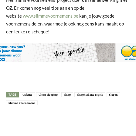
OZ. Er komen nog veel tips aan en op de
website
www.slimmevoornemens.be
kan je jouw goede
voornemens delen, waarmee je ook nog eens kans maakt op
een leuke reischeque!
TAGS
Cafeïne
Clean sleeping
Slaap
Slaaphydiëne regels
Slapen
Slimme Voornemens