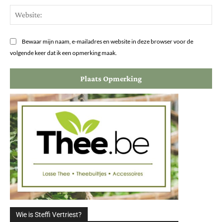
Web
Bewaar mijn naam, e-mailadres en website in deze browser voor de
volgende keer dat ik een opmerking maak.
Wie is Steffi Vertriest?