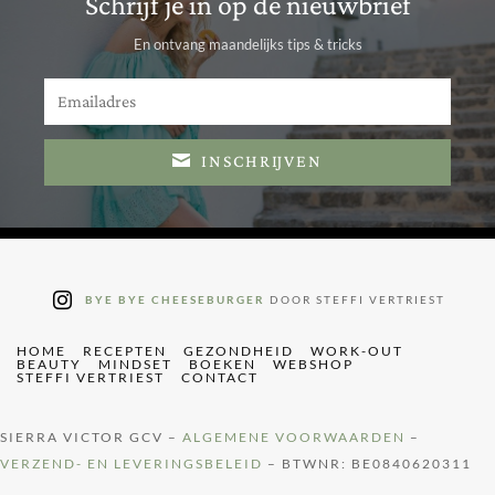
Schrijf je in op de nieuwbrief
En ontvang maandelijks tips & tricks
INSCHRIJVEN
BYE BYE CHEESEBURGER
DOOR STEFFI VERTRIEST
HOME
RECEPTEN
GEZONDHEID
WORK-OUT
BEAUTY
MINDSET
BOEKEN
WEBSHOP
STEFFI VERTRIEST
CONTACT
SIERRA VICTOR GCV –
ALGEMENE VOORWAARDEN
–
VERZEND- EN LEVERINGSBELEID
– BTWNR: BE0840620311