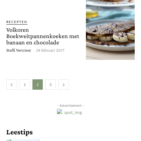
RECEPTEN
Volkoren
Boekweitpannenkoeken met
banaan en chocolade
Steffi Vertriest
-
28 februari 2017
1
2
3
- Advertisement -
Leestips