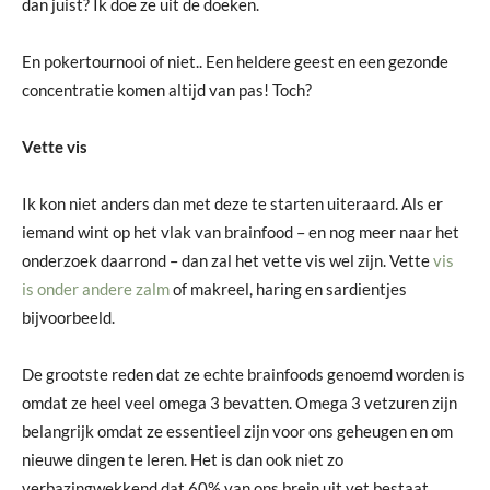
dan juist? Ik doe ze uit de doeken.
En pokertournooi of niet.. Een heldere geest en een gezonde
concentratie komen altijd van pas! Toch?
Vette vis
Ik kon niet anders dan met deze te starten uiteraard. Als er
iemand wint op het vlak van brainfood – en nog meer naar het
onderzoek daarrond – dan zal het vette vis wel zijn. Vette
vis
is onder andere zalm
of makreel, haring en sardientjes
bijvoorbeeld.
De grootste reden dat ze echte brainfoods genoemd worden is
omdat ze heel veel omega 3 bevatten. Omega 3 vetzuren zijn
belangrijk omdat ze essentieel zijn voor ons geheugen en om
nieuwe dingen te leren. Het is dan ook niet zo
verbazingwekkend dat 60% van ons brein uit vet bestaat