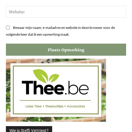
Web
Bewaar mijn naam, e-mailadres en website in deze browser voor de
volgende keer dat ik een opmerking maak.
Wie is Steffi Vertriest?