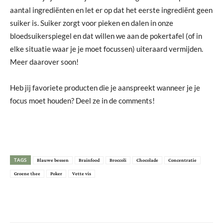
aantal ingrediënten en let er op dat het eerste ingrediënt geen
suiker is. Suiker zorgt voor pieken en dalen in onze
bloedsuikerspiegel en dat willen we aan de pokertafel (of in
elke situatie waar je je moet focussen) uiteraard vermijden.
Meer daarover soon!
Heb jij favoriete producten die je aanspreekt wanneer je je
focus moet houden? Deel ze in de comments!
TAGS
Blauwe bessen
Brainfood
Broccoli
Chocolade
Concentratie
Groene thee
Poker
Vette vis