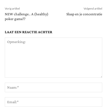
Vorig artikel
Volgend artikel
NEW challenge.. A (healthy)
Slaap en je concentratie
poker game??
LAAT EEN REACTIE ACHTER
Opmerking:
Na
Ema