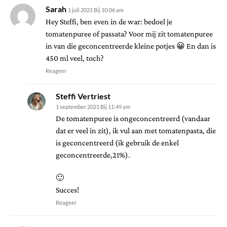
Sarah
1 juli 2021 Bij 10:06 am
Hey Steffi, ben even in de war: bedoel je
tomatenpuree of passata? Voor mij zit tomatenpuree
in van die geconcentreerde kleine potjes 😀 En dan is
450 ml veel, toch?
Reageer
Steffi Vertriest
1 september 2021 Bij 11:49 am
De tomatenpuree is ongeconcentreerd (vandaar
dat er veel in zit), ik vul aan met tomatenpasta, die
is geconcentreerd (ik gebruik de enkel
geconcentreerde,21%).
🙂
Succes!
Reageer