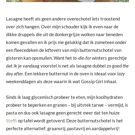
Lasagne heeft als geen andere ovenschotel iets troostend
over zich hangen. Over mijn schouder kijk ik even naar de
dikke druppels die uit de donkergrijze wolken naar beneden
komen gevallen en ik prijs me gelukkig dat ik zometeen onder
een fleecedeken de
leftovers
van mijn butternutschotel van
gisteren kan opsmullen. Want het
to-die-for
winters gerechtje
dat ik je vandaag voorstel is net als lasagne dubbel zo goed
the
day after
. Een lekkere butternut in de oven is ideaal voor
lazy
weekenddagen als deze waarin ik wat Gossip Girl inhaal.
Sinds ik laag glycemisch probeer te eten, mijn koolhydraten
probeer te beperken en granen – bij uitstek tarwe – vermijd, is
pasta en dus ook lasagne geen gerecht meer dat ten huize
Steffi
op tafel wordt getoverd. Deze butternutschotel is het
perfecte alternatief; graanvrij, pastavrij en aardappelvrij!