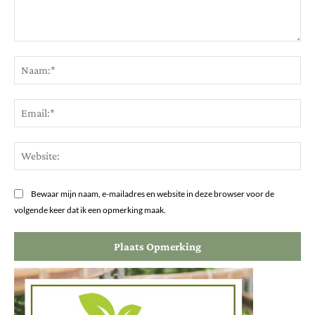
Opmerking:
Na
Ema
Web
Bewaar mijn naam, e-mailadres en website in deze browser voor de
volgende keer dat ik een opmerking maak.