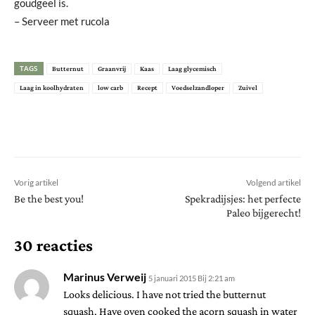
goudgeel is.
– Serveer met rucola
TAGS
Butternut
Graanvrij
Kaas
Laag glycemisch
Laag in koolhydraten
low carb
Recept
Voedselzandloper
Zuivel
Vorig artikel
Volgend artikel
Be the best you!
Spekradijsjes: het perfecte
Paleo bijgerecht!
30 reacties
Marinus Verweij
5 januari 2015 Bij 2:21 am
Looks delicious. I have not tried the butternut
squash. Have oven cooked the acorn squash in water