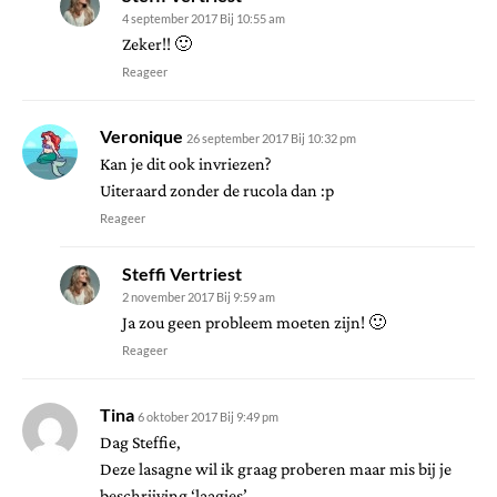
4 september 2017 Bij 10:55 am
Zeker!! 🙂
Reageer
Veronique
26 september 2017 Bij 10:32 pm
Kan je dit ook invriezen?
Uiteraard zonder de rucola dan :p
Reageer
Steffi Vertriest
2 november 2017 Bij 9:59 am
Ja zou geen probleem moeten zijn! 🙂
Reageer
Tina
6 oktober 2017 Bij 9:49 pm
Dag Steffie,
Deze lasagne wil ik graag proberen maar mis bij je
beschrijving ‘laagjes’.