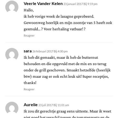
Veerle Vander Kelen
23 januari 2017 Bij 9:19 pm
Hallo,
ik heb vorige week de lasagne geprobeerd.
Gewoonweg heerlijk en mijn zoontje van 5 heeft ook
gesmuld… ? Voor herhaling vatbaar! ?
Reageer
sara
26 februari 2017 Bij 4:00 pm
Ik heb dit gemaakt, maar ik heb de butternut
behouden en die opgevuld met de mix en zo terug
onder de grill geschoven. Smaakt hetzelfde (heerlijk
btw) maar zag er ook echt leuk uit! Super receptjes,
thanks!
Reageer
Aurelie
23 juli 2017 Bij 11:01 am
Ik zou dit gerechtje graag eens uitteste. Maar ik weet
niet goed het verschil tussen de tomatenpasta en de