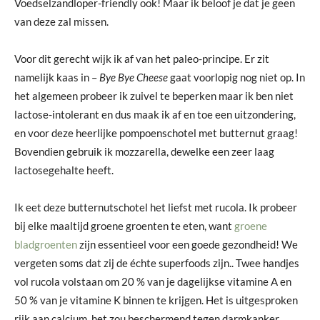
Voedselzandloper-friendly ook! Maar ik beloof je dat je geen
van deze zal missen.
Voor dit gerecht wijk ik af van het paleo-principe. Er zit
namelijk kaas in –
Bye Bye Cheese
gaat voorlopig nog niet op. In
het algemeen probeer ik zuivel te beperken maar ik ben niet
lactose-intolerant en dus maak ik af en toe een uitzondering,
en voor deze heerlijke pompoenschotel met butternut graag!
Bovendien gebruik ik mozzarella, dewelke een zeer laag
lactosegehalte heeft.
Ik eet deze butternutschotel het liefst met rucola. Ik probeer
bij elke maaltijd groene groenten te eten, want
groene
bladgroenten
zijn essentieel voor een goede gezondheid! We
vergeten soms dat zij de échte superfoods zijn.. Twee handjes
vol rucola volstaan om 20 % van je dagelijkse vitamine A en
50 % van je vitamine K binnen te krijgen. Het is uitgesproken
rijk aan calcium, het zou beschermend tegen darmkanker