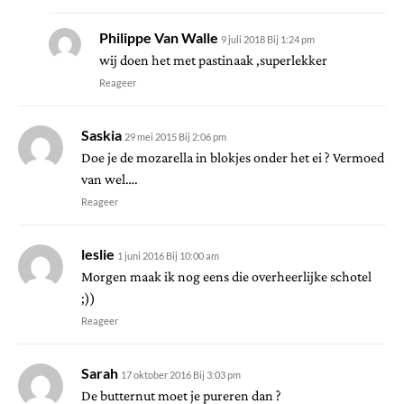
Philippe Van Walle
9 juli 2018 Bij 1:24 pm
wij doen het met pastinaak ,superlekker
Reageer
Saskia
29 mei 2015 Bij 2:06 pm
Doe je de mozarella in blokjes onder het ei ? Vermoed
van wel….
Reageer
leslie
1 juni 2016 Bij 10:00 am
Morgen maak ik nog eens die overheerlijke schotel
;))
Reageer
Sarah
17 oktober 2016 Bij 3:03 pm
De butternut moet je pureren dan ?