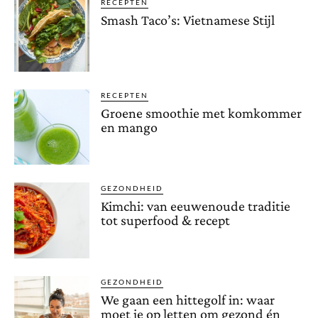
RECEPTEN
Smash Taco’s: Vietnamese Stijl
RECEPTEN
Groene smoothie met komkommer
en mango
GEZONDHEID
Kimchi: van eeuwenoude traditie
tot superfood & recept
GEZONDHEID
We gaan een hittegolf in: waar
moet je op letten om gezond én