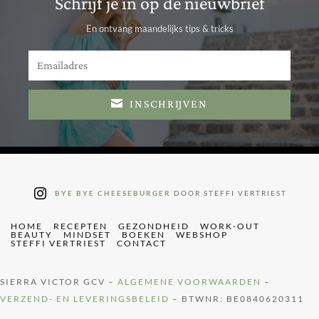
Schrijf je in op de nieuwbrief
En ontvang maandelijks tips & tricks
INSCHRIJVEN
BYE BYE CHEESEBURGER
DOOR STEFFI VERTRIEST
HOME
RECEPTEN
GEZONDHEID
WORK-OUT
BEAUTY
MINDSET
BOEKEN
WEBSHOP
STEFFI VERTRIEST
CONTACT
SIERRA VICTOR GCV –
ALGEMENE VOORWAARDEN
–
VERZEND- EN LEVERINGSBELEID
– BTWNR: BE0840620311