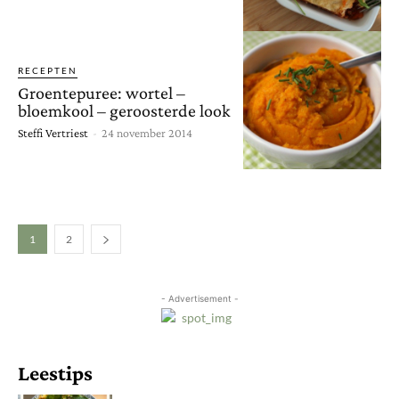
RECEPTEN
Groentepuree: wortel –
bloemkool – geroosterde look
Steffi Vertriest
-
24 november 2014
1
2
- Advertisement -
Leestips