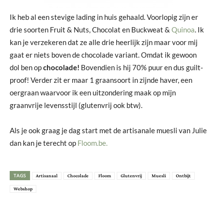
Ik heb al een stevige lading in huis gehaald. Voorlopig zijn er
drie soorten Fruit & Nuts, Chocolat en Buckweat &
Quinoa
. Ik
kan je verzekeren dat ze alle drie heerlijk zijn maar voor mij
gaat er niets boven de chocolade variant. Omdat ik gewoon
dol ben op
chocolade!
Bovendien is hij 70% puur en dus guilt-
proof! Verder zit er maar 1 graansoort in zijnde haver, een
oergraan waarvoor ik een uitzondering maak op mijn
graanvrije levensstijl (glutenvrij ook btw).
Als je ook graag je dag start met de artisanale muesli van Julie
dan kan je terecht op
Floom.be.
TAGS
Artisanaal
Chocolade
Floom
Glutenvrij
Muesli
Ontbijt
Webshop