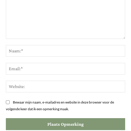
Opmerking:
Na
Ema
Web
Bewaar mijn naam, e-mailadres en website in deze browser voor de
volgende keer dat ik een opmerking maak.