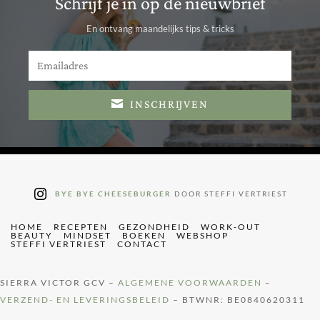
Schrijf je in op de nieuwbrief
En ontvang maandelijks tips & tricks
INSCHRIJVEN
BYE BYE CHEESEBURGER
DOOR STEFFI VERTRIEST
HOME
RECEPTEN
GEZONDHEID
WORK-OUT
BEAUTY
MINDSET
BOEKEN
WEBSHOP
STEFFI VERTRIEST
CONTACT
SIERRA VICTOR GCV –
ALGEMENE VOORWAARDEN
–
VERZEND- EN LEVERINGSBELEID
– BTWNR: BE0840620311