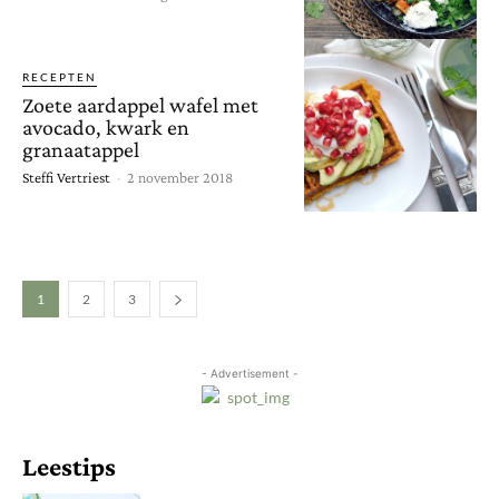
RECEPTEN
Zoete aardappel wafel met
avocado, kwark en
granaatappel
Steffi Vertriest
-
2 november 2018
1
2
3
- Advertisement -
Leestips