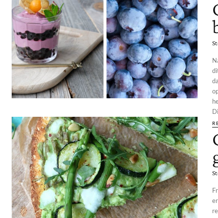
St
N
di
d
op
he
Di
R
St
Fr
er
reden 