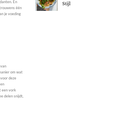
idanten. En
Stijl
 trouwens één
an je voeding
 van
 manier om wat
g voor deze
t een vork
e delen snijdt,