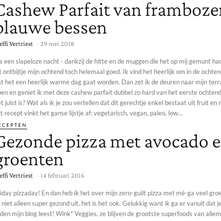
Cashew Parfait van framboze
blauwe bessen
effi Vertriest
-
29 mei 2018
a een slapeloze nacht - dankzij de hitte en de muggen die het op mij gemunt h
t ontbijtje mijn ochtend toch helemaal goed. Ik vind het heerlijk om in de ochten
at het een heerlijk warme dag gaat worden. Dan zet ik de deuren naar mijn ter
en en geniet ik met deze cashew parfait dubbel zo hard van het eerste ochtendzo
t juist is? Wat als ik je zou vertellen dat dit gerechtje enkel bestaat uit fruit en
t recept vinkt het ganse lijstje af: vegetarisch, vegan, paleo, low...
ECEPTEN
Gezonde pizza met avocado 
groenten
effi Vertriest
-
14 februari 2016
iday pizzaday! En dan heb ik het over mijn zero-guilt pizza met mé-ga veel groe
 niet alleen super gezond uit, het is het ook. Gelukkig want ik ga er vanuit dat 
mijn blog leest! Wink* Veggies, ze blijven de grootste superfoods van allemaal and your