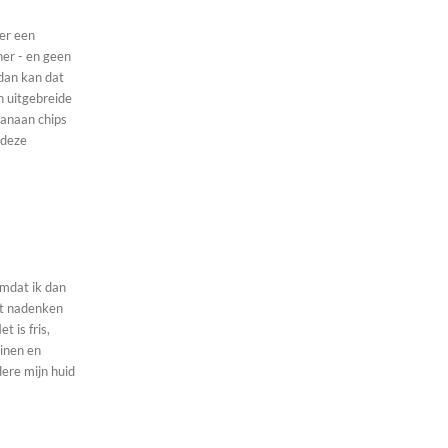
eer een
ner - en geen
 dan kan dat
n uitgebreide
banaan chips
 deze
omdat ik dan
het nadenken
inen en
dere mijn huid