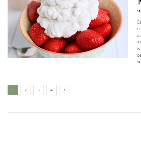
St
Ee
us
p
aar
is
be
su
1
2
3
4