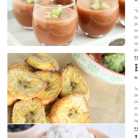
"I
fa
pi
w
pa
o
ga
R
St
J
ja
ove
z
mi
he
R