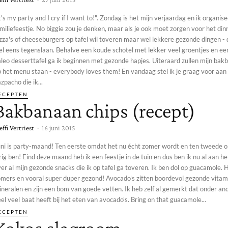
t's my party and I cry if I want to!". Zondag is het mijn verjaardag en ik organis
miliefeestje. No biggie zou je denken, maar als je ook moet zorgen voor het din
zza's of cheeseburgers op tafel wil toveren maar wel lekkere gezonde dingen -
el eens tegenslaan. Behalve een koude schotel met lekker veel groentjes en ee
leo desserttafel ga ik beginnen met gezonde hapjes. Uiteraard zullen mijn bak
p het menu staan - everybody loves them! En vandaag stel ik je graag voor aan
zpacho die ik...
ECEPTEN
Bakbanaan chips (recept)
effi Vertriest
-
16 juni 2015
uni is party-maand! Ten eerste omdat het nu écht zomer wordt en ten tweede 
rig ben! Eind deze maand heb ik een feestje in de tuin en dus ben ik nu al aan 
r al mijn gezonde snacks die ik op tafel ga toveren. Ik ben dol op guacamole. Het is fris,
omers en vooral super duper gezond! Avocado's zitten boordevol gezonde vitam
neralen en zijn een bom van goede vetten. Ik heb zelf al gemerkt dat onder an
el veel baat heeft bij het eten van avocado's. Bring on that guacamole...
ECEPTEN