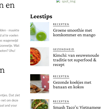
n en
Leestips
RECEPTEN
Groene smoothie met
adden - maakte
komkommer en mango
d al te voelen
ras wagenwijd
nnetje. Wat
GEZONDHEID
 noten? Uhu!
Kimchi: van eeuwenoude
traditie tot superfood &
recept
en
RECEPTEN
Gezonde koekjes met
banaan en kokos
ntjes. Dat ziet
je net om deze
RECEPTEN
Smash Taco’s: Vietnamese