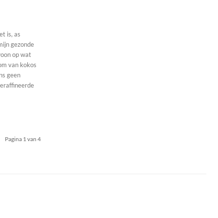
t is, as
 mijn gezonde
ewoon op wat
ens geen
geraffineerde
Pagina 1 van 4