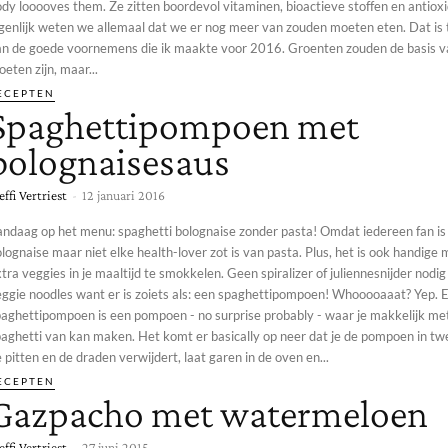
dy looooves them. Ze zitten boordevol vitaminen, bioactieve stoffen en antiox
igenlijk weten we allemaal dat we er nog meer van zouden moeten eten. Dat is
an de goede voornemens die ik maakte voor 2016. Groenten zouden de basis v
eten zijn, maar...
ECEPTEN
Spaghettipompoen met
bolognaisesaus
effi Vertriest
-
12 januari 2016
andaag op het menu: spaghetti bolognaise zonder pasta! Omdat iedereen fan is
lognaise maar niet elke health-lover zot is van pasta. Plus, het is ook handige
tra veggies in je maaltijd te smokkelen. Geen spiralizer of juliennesnijder nodi
ggie noodles want er is zoiets als: een spaghettipompoen! Whooooaaat? Yep. Een
paghettipompoen is een pompoen - no surprise probably - waar je makkelijk me
aghetti van kan maken. Het komt er basically op neer dat je de pompoen in twe
 pitten en de draden verwijdert, laat garen in de oven en...
ECEPTEN
Gazpacho met watermeloen
effi Vertriest
-
27 juni 2015