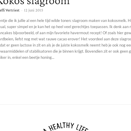
Kokos slagroom
effi Vertriest
-
12 juni 2015
ntje die ik jullie al een hele tijd wilde tonen: slagroom maken van kokosmelk. He
ual, super simpel en je kan het op heel veel gerechtjes toepassen. Ik denk aan
ancakes bijvoorbeeld, of aan mijn favoriete havermout recept! Of zoals hier g
dbeien, liefst nog met wat rauwe cacao erover! Het voordeel aan deze slagroom van kokos
 dat er geen lactose in zit en als je de juiste kokosmelk neemt heb je ook nog e
waarmiddelen of stabilisatoren die je binnen krijgt. Bovendien zit er ook geen 
iker in, enkel een beetje honing...