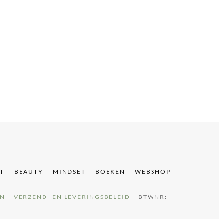
T
T
BEAUTY
MINDSET
BOEKEN
WEBSHOP
EN
–
VERZEND- EN LEVERINGSBELEID
– BTWNR: