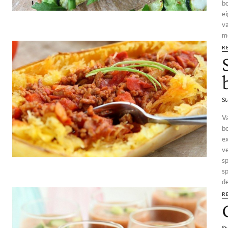
bo
e
v
mo
R
St
V
bo
ex
ve
s
sp
de
R
St