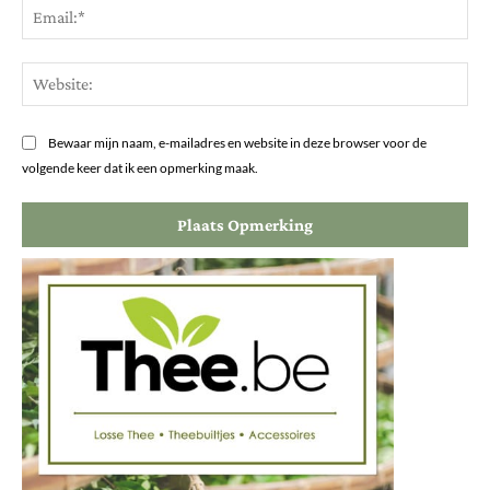
Ema
Web
Bewaar mijn naam, e-mailadres en website in deze browser voor de
volgende keer dat ik een opmerking maak.