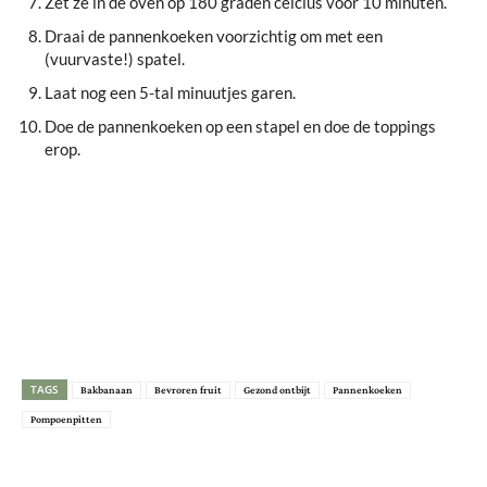
Zet ze in de oven op 180 graden celcius voor 10 minuten.
Draai de pannenkoeken voorzichtig om met een
(vuurvaste!) spatel.
Laat nog een 5-tal minuutjes garen.
Doe de pannenkoeken op een stapel en doe de toppings
erop.
TAGS
Bakbanaan
Bevroren fruit
Gezond ontbijt
Pannenkoeken
Pompoenpitten