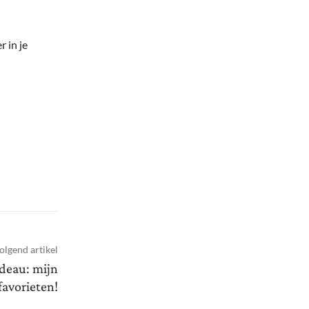
r in je
olgend artikel
adeau: mijn
favorieten!