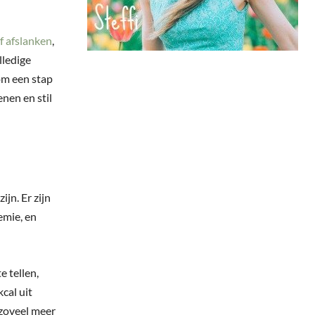
f afslanken
,
lledige
 om een stap
enen en stil
ijn. Er zijn
mie, en
e tellen,
cal uit
 zoveel meer