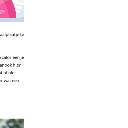
aalplaatje te
 calorieën je
ar ook hier
t of niet.
er wat een