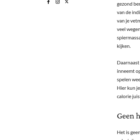
gezond ben
van de ind
van je vet
veel wegen
spiermassa
kijken.
Daarnaast 
inneemt op
spelen weer
Hier kun j
calorie juist
Geen h
Het is gee