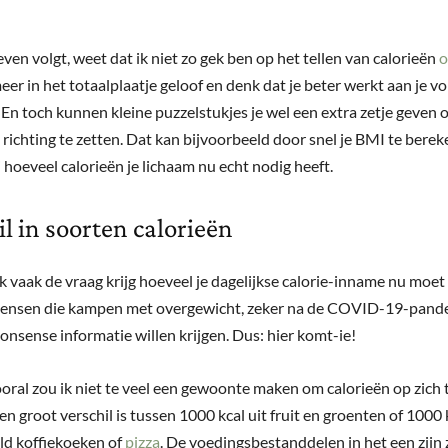
even volgt, weet dat ik niet zo gek ben op het tellen van calorieën
o
er in het totaalplaatje geloof en denk dat je beter werkt aan je vo
. En toch kunnen kleine puzzelstukjes je wel een extra zetje geven
e richting te zetten. Dat kan bijvoorbeeld door snel je BMI te berek
j hoeveel calorieën je lichaam nu echt nodig heeft.
il in soorten calorieën
 ik vaak de vraag krijg hoeveel je dagelijkse calorie-inname nu moet z
mensen die kampen met overgewicht, zeker na de COVID-19-pande
onsense informatie willen krijgen. Dus: hier komt-ie!
oral zou ik niet te veel een gewoonte maken om calorieën op zich t
n groot verschil is tussen 1000 kcal uit fruit en groenten of 1000 k
ld koffiekoeken of
pizza
. De voedingsbestanddelen in het een zijn