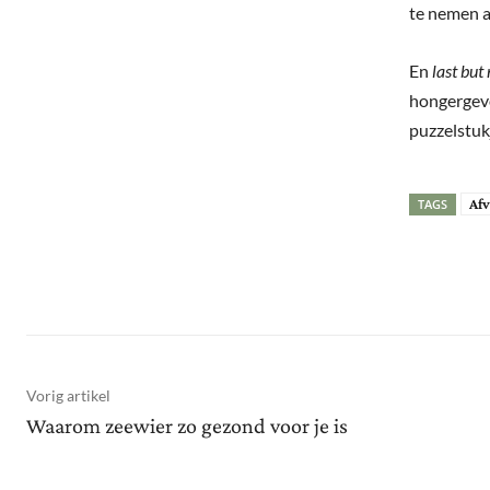
te nemen al
En
last but 
hongergevo
puzzelstukj
Afv
TAGS
Deel
Vorig artikel
Waarom zeewier zo gezond voor je is