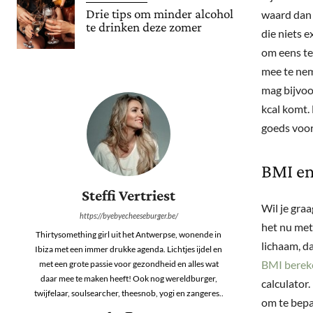
Drie tips om minder alcohol
waard dan i
te drinken deze zomer
die niets e
om eens te 
mee te neme
mag bijvoo
kcal komt. 
goeds voor
BMI en
Steffi Vertriest
Wil je gra
https://byebyecheeseburger.be/
het nu met
Thirtysomething girl uit het Antwerpse, wonende in
lichaam, d
Ibiza met een immer drukke agenda. Lichtjes ijdel en
BMI berek
met een grote passie voor gezondheid en alles wat
daar mee te maken heeft! Ook nog wereldburger,
calculator.
twijfelaar, soulsearcher, theesnob, yogi en zangeres..
om te bepal