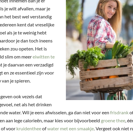
moet innemen dan je er
ls je wilt afvallen, maar je
an het best wel verstandig
iedereen kent dat vreselijke
el als je te weinig hebt
ardoor je dan toch ineens
eken zou opeten. Het is
ld slim om meer
eiwitten te
t je daarvan een verzadigd
gt en ze essentieel zijn voor
van je spieren.
geven ook vezels dat
evoel, net als het drinken
nde water. Wil je eens afwisselen, ga dan niet voor een
frisdrank
of
 aan lege calorieën, maar kies voor bijvoorbeeld
groene thee
, é
, of voor
kruidenthee
of
water met een smaakje
. Vergeet ook niet r