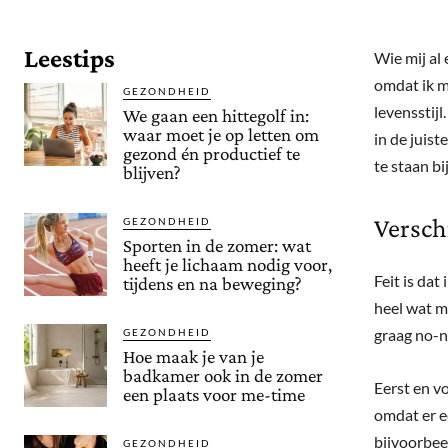
Leestips
Wie mij al 
omdat ik me
GEZONDHEID
levensstijl
We gaan een hittegolf in:
waar moet je op letten om
in de juist
gezond én productief te
te staan bi
blijven?
Versch
GEZONDHEID
Sporten in de zomer: wat
heeft je lichaam nodig voor,
Feit is dat
tijdens en na beweging?
heel wat 
graag no-n
GEZONDHEID
Hoe maak je van je
badkamer ook in de zomer
Eerst en vo
een plaats voor me-time
omdat er ee
bijvoorbee
GEZONDHEID