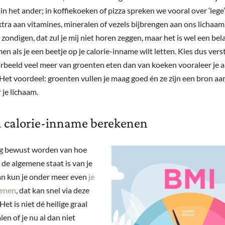
n het ander; in koffiekoeken of pizza spreken we vooral over ‘lege’
xtra aan vitamines, mineralen of vezels bijbrengen aan ons lichaam.
zondigen, dat zul je mij niet horen zeggen, maar het is wel een be
n als je een beetje op je calorie-inname wilt letten. Kies dus vers
rbeeld veel meer van groenten eten dan van koeken vooraleer je 
Het voordeel: groenten vullen je maag goed én ze zijn een bron aan 
 je lichaam.
 calorie-inname berekenen
ag bewust worden van hoe
 de algemene staat is van je
an kun je onder meer even
je
enen
, dat kan snel via deze
 Het is niet dé heilige graal
en of je nu al dan niet