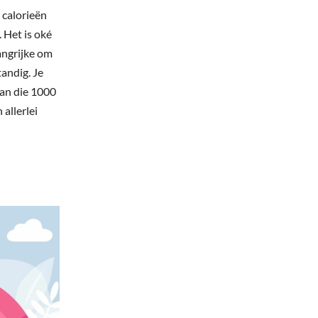
 calorieën
 Het is oké
langrijke om
tandig. Je
aan die 1000
allerlei