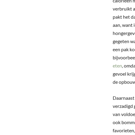
calorieën 
verbruikt a
pakt het d
aan, want 
hongergevo
gegeten wa
een pak ko
bijvoorbee
eten
, omda
gevoel krij
de opbouw 
Daarnaast 
verzadigd g
van voldoe
ook bommen
favorieten