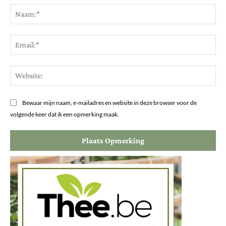
Na
Ema
Web
Bewaar mijn naam, e-mailadres en website in deze browser voor de
volgende keer dat ik een opmerking maak.