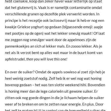
hebt coeliakie, koop dan zeker haver waar letterlijk op staat
dat het glutenvrij is. Vaak is er namelijk contaminatie omdat
verschillende granen op dezelfde plek verwerkt worden. In
principe is het receptje ook lactosevrij maar ik heb er nog een
kwakje Griekse yoghurt op gedaan (bijpassende emoji: aapje
met pootjes op de ogen) wat het lekker smeuïg maakt! Of laat
me zeggen nog smeuïger want door de appelmoes zijn de
pannenkoekjes an sich al lekker mals. En zoooo lekker. Als je
net als ik verzot bent op alles wat maar in de buurt komt van
apfelstrudel,
then you will love this one!
En over de suiker? Omdat de appels sowieso al zoet zijn heb je
heel weinig zoetstof nodig. Zelf heb ik er wel nog wat honing
bovenop gedaan – het was ten slotte weekend
hihi
. Bovendien
is honing meer dan de lege calorieën uit gewone suiker. Er
zitten ook nog goede dingen in die je lichaam helpen de suiker
weer af te breken en om te zetten naar energie. En plus. Door
het zelf te maken bij jij
in control
van de hoeveelheid suiker die