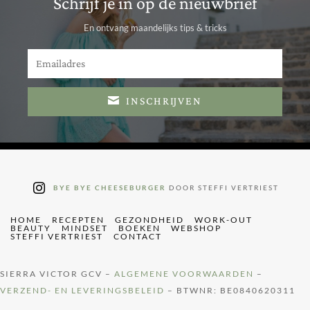
Schrijf je in op de nieuwbrief
En ontvang maandelijks tips & tricks
INSCHRIJVEN
BYE BYE CHEESEBURGER
DOOR STEFFI VERTRIEST
HOME
RECEPTEN
GEZONDHEID
WORK-OUT
BEAUTY
MINDSET
BOEKEN
WEBSHOP
STEFFI VERTRIEST
CONTACT
SIERRA VICTOR GCV –
ALGEMENE VOORWAARDEN
–
VERZEND- EN LEVERINGSBELEID
– BTWNR: BE0840620311