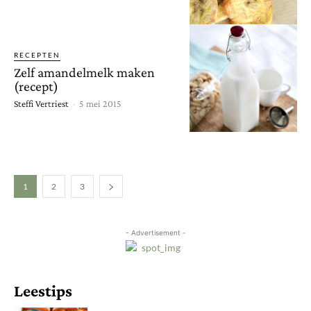
RECEPTEN
Zelf amandelmelk maken
(recept)
Steffi Vertriest
-
5 mei 2015
1
2
3
- Advertisement -
Leestips