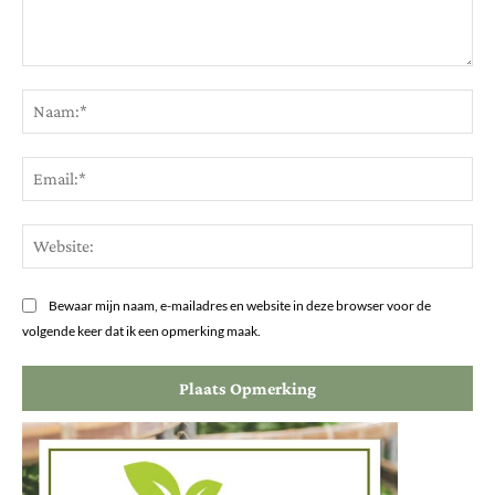
Opmerking:
Na
Ema
Web
Bewaar mijn naam, e-mailadres en website in deze browser voor de
volgende keer dat ik een opmerking maak.