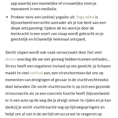
app waarbij een mannelijke of vrouwelijke stem je
meeneemt in een mediatie.
Probeer eens een (online) yogales uit.
Yoga
nidra
is
bijvoorbeeld een echte aanrader als je toe bent aan een
diepe ontspanning: tijdens de les word je door de
leerkracht in een soort van slaap wordt gebracht en je
geestelijk en lichamelijk helemaal ontspant.
Slecht slapen wordt ook vaak veroorzaakt door (te) veel
stress
overdag die we niet genoeg hebben kunnen ontladen…
Stress heeft een negatieve invloed op ons gewicht: je lichaam
maakt te veel
cortisol
aan, een stresshormoon dat ons op
momenten van dreigingen of gevaar in de vluchtvechtmodus
doet belanden. De vecht-vluchtreactie is op zich een gezonde
stressreactie als ze een concrete functie heeft (bijvoorbeeld:
er is een auto op de weg die je dreigt omver te rijden en je kan
dankzij je vecht-vluchtreactie nog op tijd wegspringen) en
helpt ons al van in de oertijd om accuraat te reageren op