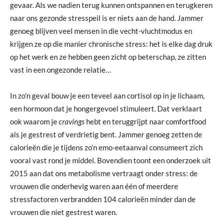
gevaar. Als we nadien terug kunnen ontspannen en terugkeren
naar ons gezonde stresspeil is er niets aan de hand. Jammer
genoeg blijven veel mensen in die vecht-vluchtmodus en
krijgen ze op die manier chronische stress: het is elke dag druk
op het werk en ze hebben geen zicht op beterschap, ze zitten
vast in een ongezonde relatie…
In zo’n geval bouw je een teveel aan cortisol op in je lichaam,
een hormoon dat je hongergevoel stimuleert. Dat verklaart
ook waarom je
cravings
hebt en teruggrijpt naar comfortfood
als je gestrest of verdrietig bent. Jammer genoeg zetten de
calorieën die je tijdens zo’n emo-eetaanval consumeert zich
vooral vast rond je middel. Bovendien toont een onderzoek uit
2015 aan dat ons metabolisme vertraagt onder stress: de
vrouwen die onderhevig waren aan één of meerdere
stressfactoren verbrandden 104 calorieën minder dan de
vrouwen die niet gestrest waren.