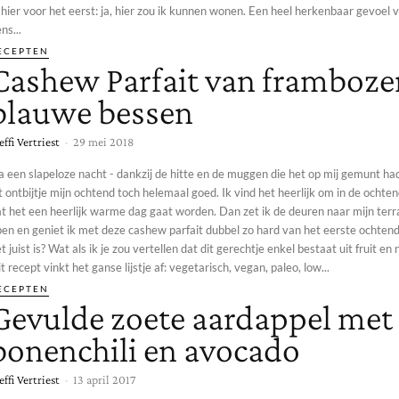
 hier voor het eerst: ja, hier zou ik kunnen wonen. Een heel herkenbaar gevoel v
ns...
ECEPTEN
Cashew Parfait van framboze
blauwe bessen
effi Vertriest
-
29 mei 2018
a een slapeloze nacht - dankzij de hitte en de muggen die het op mij gemunt h
t ontbijtje mijn ochtend toch helemaal goed. Ik vind het heerlijk om in de ochten
at het een heerlijk warme dag gaat worden. Dan zet ik de deuren naar mijn ter
en en geniet ik met deze cashew parfait dubbel zo hard van het eerste ochtendzo
t juist is? Wat als ik je zou vertellen dat dit gerechtje enkel bestaat uit fruit en
t recept vinkt het ganse lijstje af: vegetarisch, vegan, paleo, low...
ECEPTEN
Gevulde zoete aardappel met
bonenchili en avocado
effi Vertriest
-
13 april 2017