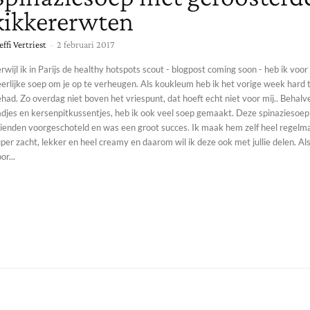
kikkererwten
effi Vertriest
-
2 februari 2017
rwijl ik in Parijs de healthy hotspots scout - blogpost coming soon - heb ik voor 
eerlijke soep om je op te verheugen. Als koukleum heb ik het vorige week hard 
had. Zo overdag niet boven het vriespunt, dat hoeft echt niet voor mij.. Beha
adjes en kersenpitkussentjes, heb ik ook veel soep gemaakt. Deze spinaziesoep
ienden voorgeschoteld en was een groot succes. Ik maak hem zelf heel regelmati
per zacht, lekker en heel creamy en daarom wil ik deze ook met jullie delen. Als crunch kies ik
or...