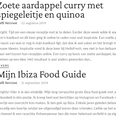
Zoete aardappel curry met
spiegeleitje en quinoa
effi Vertriest
-
22 augustus 2019
right. Tijd om een nieuw receptje met je te delen. Eerder deze week wilde ik w
 m'n koelkast en dit keer ging ik online te raden voor wat inspiratie. Een snelle
 basis van wat er nog in mijn koelkast ligt, dat doe ik wel vaker en het brengt m
euwe ideeën. Inspiratie vond ik deze keer bij HelloFresh, nee niet in hun befa
ar wel tussen hun receptjes online. Een curry op basis van zoete aardappel, d
eteen op een idee. Het resultaat is wat anders geworden dan...
IVERS
Mijn Ibiza Food Guide
effi Vertriest
-
21 september 2018
righty! Hier is ie dan eindelijk. Mijn lang verwachte grote ibiza food guide met al
bundeld in één postje. Ik kreeg heel wat berichtjes op Instagram en Facebook o
ertje een overzicht kon maken. Ik ben gek op Ibiza. Enkele jaren geleden belan
evallig een keertje omdat we uitgenodigd waren door vrienden. Liefde op het e
n hoewel ik een rasechte Antwerpenaar ben die meer helemaal verliefd is op eig