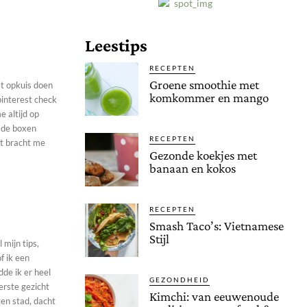
Leestips
RECEPTEN
Groene smoothie met
at opkuis doen
komkommer en mango
 pinterest check
e altijd op
amde boxen
RECEPTEN
at bracht me
Gezonde koekjes met
banaan en kokos
RECEPTEN
Smash Taco’s: Vietnamese
Stijl
 mijn tips,
f ik een
dde ik er heel
GEZONDHEID
erste gezicht
Kimchi: van eeuwenoude
en stad, dacht