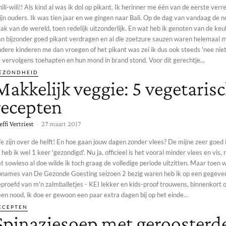
ili-wili!! Als kind al was ik dol op pikant. Ik herinner me één van de eerste verr
jn ouders. Ik was tien jaar en we gingen naar Bali. Op de dag van vandaag de 
ak van de wereld, toen redelijk uitzonderlijk. En wat heb ik genoten van de keu
n bijzonder goed pikant verdragen en al die zoetzure sauzen waren helemaal mi
dere kinderen me dan vroegen of het pikant was zei ik dus ook steeds 'nee niet
 vervolgens toehapten en hun mond in brand stond. Voor dit gerechtje...
EZONDHEID
Makkelijk veggie: 5 vegetaris
recepten
effi Vertriest
-
27 maart 2017
 zijn over de helft! En hoe gaan jouw dagen zonder vlees? De mijne zeer goed i
 heb ik wel 1 keer 'gezondigd'. Nu ja, officieel is het vooral minder vlees en vis
t sowieso al doe wilde ik toch graag de volledige periode uitzitten. Maar toen
pnames van De Gezonde Goesting seizoen 2 bezig waren heb ik op een gegev
eproefd van m'n zalmballetjes - KEI lekker en kids-proof trouwens, binnenkort
en nood, ik doe er gewoon een paar extra dagen bij op het einde...
ECEPTEN
Spinaziesoep met geroosterd