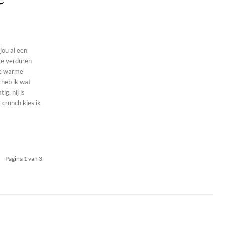
jou al een
te verduren
lve warme
 heb ik wat
g, hij is
Pagina 1 van 3