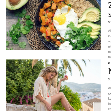
St
Al
in
op
ni
ma
m
D
St
Al
ge
ke
to
e