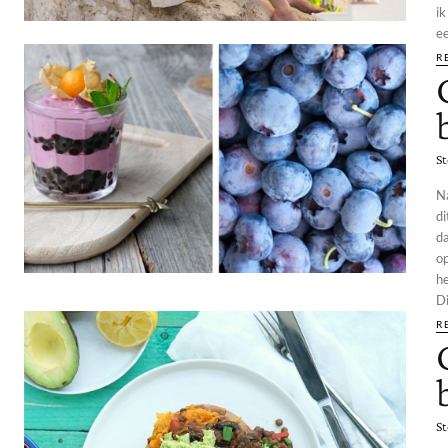
ik
ee
R
St
N
di
d
op
he
Di
R
St