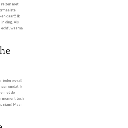
e reizen met
normaalste
ken daar!! Ik
jn ding. Als
 echt', waarna
che
n ieder geval!
, maar omdat ik
 we met de
en moment toch
 op njam! Maar
e