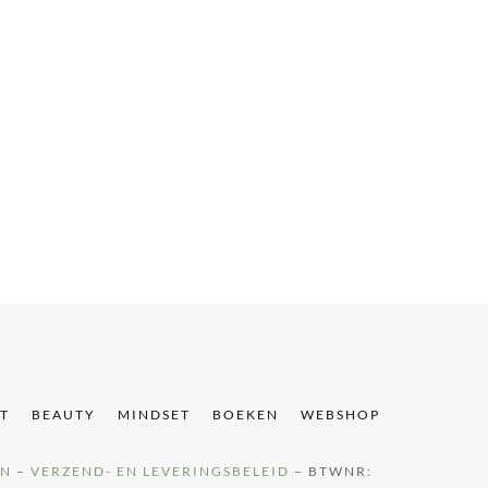
T
T
BEAUTY
MINDSET
BOEKEN
WEBSHOP
EN
–
VERZEND- EN LEVERINGSBELEID
– BTWNR: