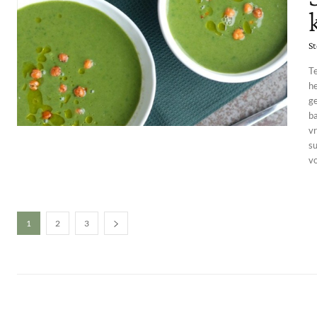
St
Te
h
ge
b
vr
su
vo
1
2
3