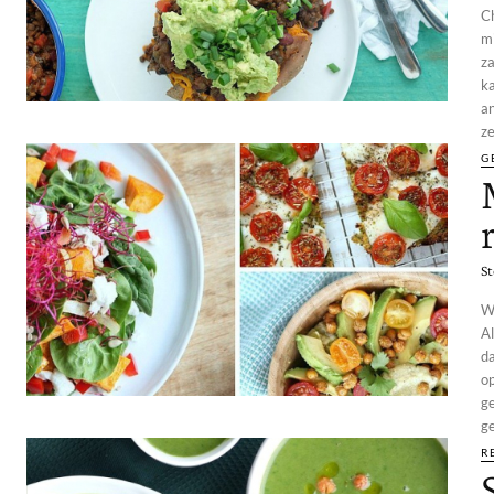
Ch
mi
za
ka
an
ze
G
St
We
Al
da
o
g
ge
R