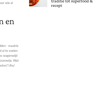
traditie tot superfood &
oor wie al
recept
n en
adden - maakte
d al te voelen
ras wagenwijd
nnetje. Wat
 noten? Uhu!