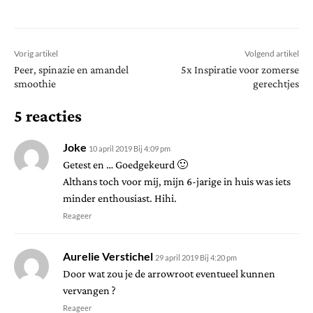
Vorig artikel
Volgend artikel
Peer, spinazie en amandel
5x Inspiratie voor zomerse
smoothie
gerechtjes
5 reacties
Joke
10 april 2019 Bij 4:09 pm
Getest en … Goedgekeurd 🙂
Althans toch voor mij, mijn 6-jarige in huis was iets
minder enthousiast. Hihi.
Reageer
Aurelie Verstichel
29 april 2019 Bij 4:20 pm
Door wat zou je de arrowroot eventueel kunnen
vervangen ?
Reageer