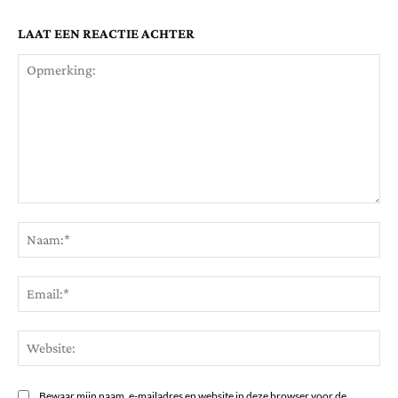
LAAT EEN REACTIE ACHTER
Opmerking:
Na
Ema
Web
Bewaar mijn naam, e-mailadres en website in deze browser voor de