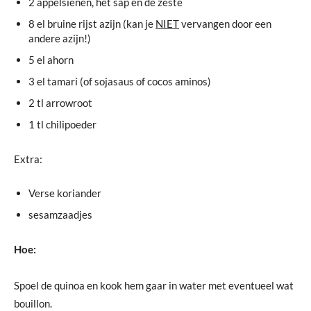
2 appelsienen, het sap en de zeste
8 el bruine rijst azijn (kan je
NIET
vervangen door een
andere azijn!)
5 el ahorn
3 el tamari (of sojasaus of cocos aminos)
2 tl arrowroot
1 tl chilipoeder
Extra:
Verse koriander
sesamzaadjes
Hoe:
Spoel de quinoa en kook hem gaar in water met eventueel wat
bouillon.