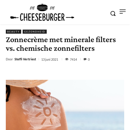
BEAUTY
GEZONDHEID
Zonnecrème met minerale filters
vs. chemische zonnefilters
Door
Steffi Vertriest
7414
13 juni 2021
0