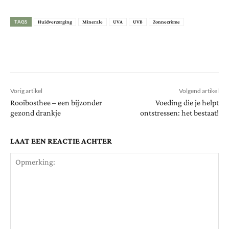
TAGS
Huidverzorging
Minerale
UVA
UVB
Zonnecrème
Vorig artikel
Volgend artikel
Rooibosthee – een bijzonder
Voeding die je helpt
gezond drankje
ontstressen: het bestaat!
LAAT EEN REACTIE ACHTER