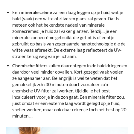
Een
minerale crème
zal een laag leggen op je huid, wat je
huid (vaak) een witte of zilveren glans zal geven. Dat is
meteen ook het bekendste nadeel van minerale
zonnecrèmes: je huid zal vaker glanzen. Tenzij… je een
minerale zonnecrème gebruikt die getint is of eentje
gebruikt op basis van zogenaamde nanotechnologie die de
witte waas afbreekt. De externe laag reflecteert de UV-
stralen terug weg van je lichaam.
Chemische filters
zullen daarentegen in de huid dringen en
daardoor veel minder opvallen. Kort gezegd: vaak voelen
ze aangenamer aan. Belangrijk is wel te weten dat het
gemakkelijk zo’n 30 minuten duurt vooraleer zo’n
chemische UV-filter zal werken, tijd die je het best
incalculeert voor je in de zon gaat. Een minerale filter zou,
juist omdat er een externe laag wordt gelegd op je huid,
sneller werken, maar ook daar reken je toch het best op 20
minuten …