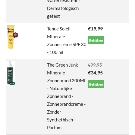
Waterresistent -
Dermatologisch
getest
€
19,99
Tenue Soleil
Minerale
Bekijken
Zonnecrème SPF 30
- 100 ml
The Green Junk
99,95
€
€
34,95
Minerale
Zonnebrand 200ML
Bekijken
- Natuurlijke
Zonnebrand -
Zonnebrandcreme -
Zonder
Synthethisch
Parfum -...