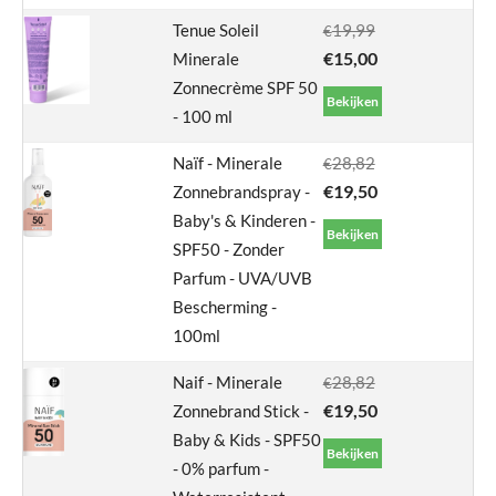
Tenue Soleil
19,99
€
€
15,00
Minerale
Zonnecrème SPF 50
Bekijken
- 100 ml
Naïf - Minerale
28,82
€
€
19,50
Zonnebrandspray -
Baby's & Kinderen -
Bekijken
SPF50 - Zonder
Parfum - UVA/UVB
Bescherming -
100ml
Naif - Minerale
28,82
€
€
19,50
Zonnebrand Stick -
Baby & Kids - SPF50
Bekijken
- 0% parfum -