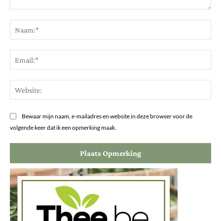
Opmerking:
Na
Ema
Web
Bewaar mijn naam, e-mailadres en website in deze browser voor de
volgende keer dat ik een opmerking maak.