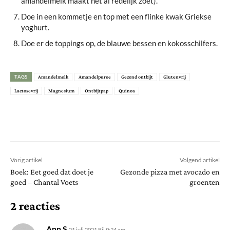
amandelmelk maakt het al redelijk zoet).
Doe in een kommetje en top met een flinke kwak Griekse
yoghurt.
Doe er de toppings op, de blauwe bessen en kokosschilfers.
TAGS
Amandelmelk
Amandelpuree
Gezond ontbijt
Glutenvrij
Lactosevrij
Magnesium
Ontbijtpap
Quinoa
Vorig artikel
Volgend artikel
Boek: Eet goed dat doet je
Gezonde pizza met avocado en
goed – Chantal Voets
groenten
2 reacties
Ann S
21 juli 2021 Bij 9:24 am