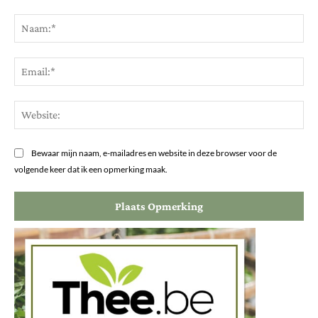
Opmerking:
Na
Ema
Web
Bewaar mijn naam, e-mailadres en website in deze browser voor de
volgende keer dat ik een opmerking maak.