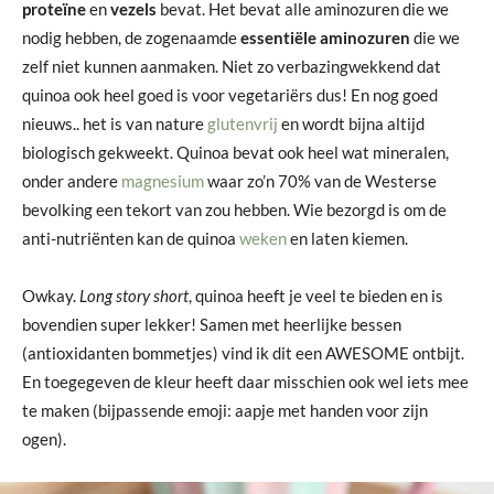
proteïne
en
vezels
bevat. Het bevat alle aminozuren die we
nodig hebben, de zogenaamde
essentiële aminozuren
die we
zelf niet kunnen aanmaken. Niet zo verbazingwekkend dat
quinoa ook heel goed is voor vegetariërs dus! En nog goed
nieuws.. het is van nature
glutenvrij
en wordt bijna altijd
biologisch gekweekt. Quinoa bevat ook heel wat mineralen,
onder andere
magnesium
waar zo’n 70% van de Westerse
bevolking een tekort van zou hebben. Wie bezorgd is om de
anti-nutriënten kan de quinoa
weken
en laten kiemen.
Owkay.
Long story short
, quinoa heeft je veel te bieden en is
bovendien super lekker! Samen met heerlijke bessen
(antioxidanten bommetjes) vind ik dit een AWESOME ontbijt.
En toegegeven de kleur heeft daar misschien ook wel iets mee
te maken (bijpassende emoji: aapje met handen voor zijn
ogen).